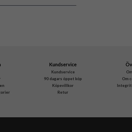
MagSafe-kompatibel
Svart
Mjukplast (TPU), Äkta läder
Buffalo
590110
7319925901105
a
Kundservice
Öv
Kundservice
Om
r
90 dagars öppet köp
Om c
en
Köpevillkor
Integri
gorier
Retur