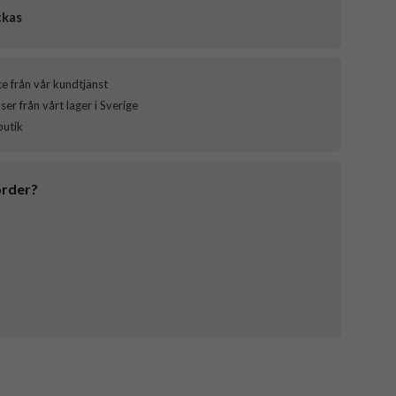
ckas
ce från vår kundtjänst
er från vårt lager i Sverige
butik
order?