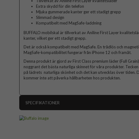
Tillverkat av Aniline First Layer kvalitetsläder
Extra skydd för din telefon
Mjuka gummerade kanter ger ett stadigt grepp
Slimmad design
Kompatibelt med MagSafe-laddning
BUFFALO mobilskal är tillverkat av Aniline First Layer kvalitet
kanter, vilket ger ett stadigt grepp.
Det är också kompatibelt med MagSafe. En trådlös och magnetis
MagSafe-kompatibilitet fungerar från iPhone 12 och framåt.
Denna produkt är gjord av First Class premium läder (Full Grain). 
noggrant det bästa naturliga skinnet för våra produkter. Tecken p
på lädrets naturliga skönhet och det kan utvecklas över tiden. D
kommer inte att påverka hållbarheten hos produkten.
SPECIFIKATIONER
Artikelnummer
Passar till
Produkttyp