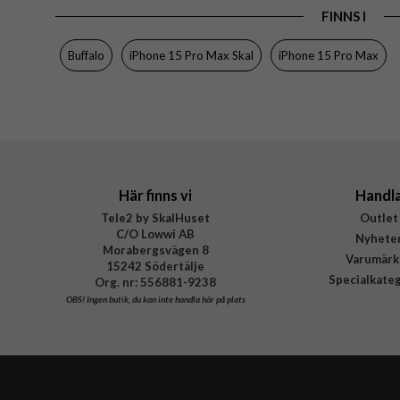
FINNS I
Egenskaper
Färg
Buffalo
iPhone 15 Pro Max Skal
iPhone 15 Pro Max
Material
Varumärke
Tillverkarens art nr
EAN
Här finns vi
Handl
Tele2 by SkalHuset
Outlet
C/O Lowwi AB
Nyhete
Morabergsvägen 8
Varumärk
15242 Södertälje
Specialkate
Org. nr: 556881-9238
OBS!
Ingen butik, du kan inte handla här på plats