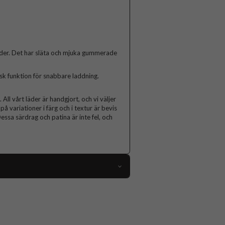
släder. Det har släta och mjuka gummerade
k funktion för snabbare laddning.
All vårt läder är handgjort, och vi väljer
å variationer i färg och i textur är bevis
essa särdrag och patina är inte fel, och
91742
iPhone 15 Pro Max
Skal