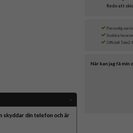
Redo att ski
Personlig servi
Snabba leverans
Officiell Tele2-
När kan jag få min 
m skyddar din telefon och är