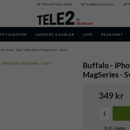
Officiell Tele2-butik
Snabba leveranser
P
TETILLBEHÖR
LADDARE & KABLAR
LJUD
BEGAGNAT
 Pro Max - Skal - Äkta läder MagSeries - Svart
Buffalo - iPho
MagSeries - S
349 kr
3
st. i lager.