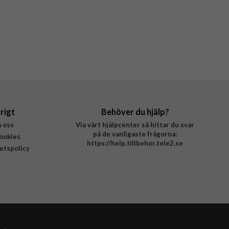
rigt
Behöver du hjälp?
 oss
Via vårt hjälpcenter så hittar du svar
på de vanligaste frågorna:
ookies
https://help.tillbehor.tele2.se
tetspolicy