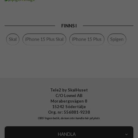
Passar till
iPhone 15 Plus
Produkttyp
Skal
FINNS I
Egenskaper
Trådlös laddning-kompatibel
Skal
iPhone 15 Plus Skal
iPhone 15 Plus
Spigen
Färg
Genomskinlig, Röd
Material
Hårdplast (PC), Mjukplast (TPU)
Varumärke
Spigen
Tillverkarens art nr
ACS06654
EAN
8809896749930
Tele2 by SkalHuset
C/O Lowwi AB
Morabergsvägen 8
15242 Södertälje
Org. nr: 556881-9238
OBS!
Ingen butik, du kan inte handla här på plats
HANDLA