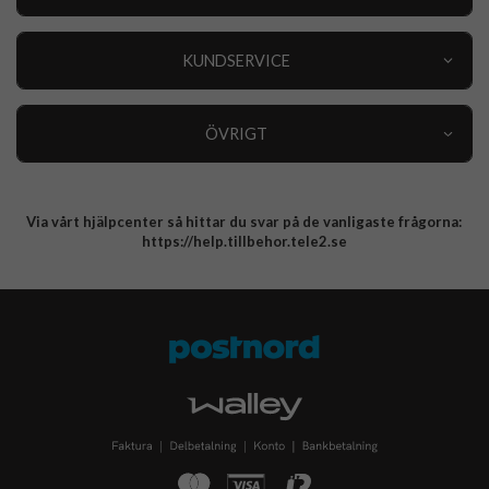
Outlet
Nyheter
KUNDSERVICE
Varumärken
Kundservice
Specialkategorier
90 dagars öppet köp
ÖVRIGT
Köpevillkor
Om oss
Retur
Om cookies
Via vårt hjälpcenter så hittar du svar på de vanligaste frågorna:
Integritetspolicy
https://help.tillbehor.tele2.se