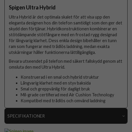
Spigen Ultra Hybrid
Ultra Hybrid är det optimala skalet för att visa upp den
eleganta designen hos din telefon samtidigt som den ger det
skydd den förtjänar. Hybridkonstruktionen kombinerar en
stötdämpande stötfångare med en frostad rygg designad
för långvarig klarhet. Dess enkla design bibehåller en tunn
ram som fungerar med trådlös laddning, medan exakta
utskärningar håller funktionerna lättillgängliga.
Bevara utseendet på telefon med säkert fallskydd genom att
omsluta den med Ultra Hybrid.
Konstruerad i en smal och hybrid struktur
Långvarig klarhet med en styv baksida
Smal och greppvänlig för dagligt bruk
Mil-grade certifierad med Air Cushion Technology
Kompatibel med trådlös och omvänd laddning
SPECIFIKATIONER
Artikelnummer
116518