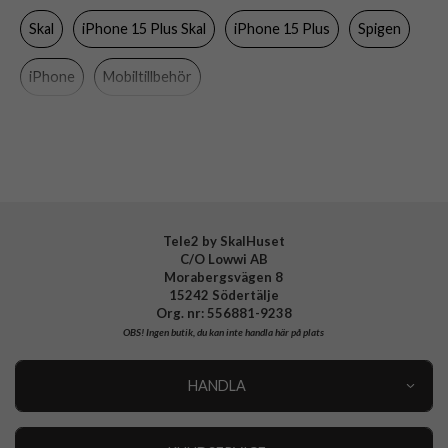
Skal
iPhone 15 Plus Skal
iPhone 15 Plus
Spigen
Färg
Svart
Material
Hårdplast (PC), Mjukplast (TPU)
iPhone
Mobiltillbehör
Varumärke
Spigen
Tillverkarens art nr
ACS06661
EAN
8809896750004
Tele2 by SkalHuset
C/O Lowwi AB
Morabergsvägen 8
15242 Södertälje
Org. nr: 556881-9238
OBS!
Ingen butik, du kan inte handla här på plats
HANDLA
Outlet
Nyheter