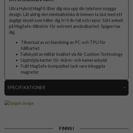
Ultra Hybrid MagFit låter dig visa upp din telefons snygga
design. Låt aldrig den minimalistiska drömmen ta slut med ett
dagligt skydd som håller dig fri från fall och repor. Sätt enkelt
på MagSafe-tillbehör för extremt användbarhet. Spigen har
dig.
Tillverkad av en blandning av PC och TPU för
hållbarhet
Fallskydd av militär kvalitet via Air Cushion Technology
Upphöjda kanter för skärm- och kameraskydd
Fullt MagSafe-kompatibel tack vare inbyggda
magneter
SPECIFIKATIONER
Artikelnummer
89470
Passar till
iPhone 15 Plus
Produkttyp
Skal
FINNS I
Egenskaper
MagSafe-kompatibel