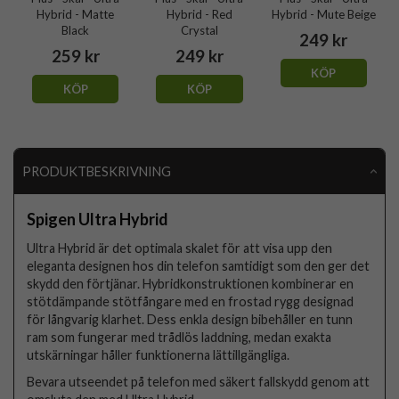
Hybrid - Matte
Hybrid - Red
Hybrid - Mute Beige
Black
Crystal
249 kr
259 kr
249 kr
KÖP
KÖP
KÖP
PRODUKTBESKRIVNING
Spigen Ultra Hybrid
Ultra Hybrid är det optimala skalet för att visa upp den
eleganta designen hos din telefon samtidigt som den ger det
skydd den förtjänar. Hybridkonstruktionen kombinerar en
stötdämpande stötfångare med en frostad rygg designad
för långvarig klarhet. Dess enkla design bibehåller en tunn
ram som fungerar med trådlös laddning, medan exakta
utskärningar håller funktionerna lättillgängliga.
Bevara utseendet på telefon med säkert fallskydd genom att