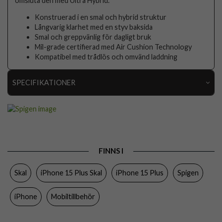
omsluta den med Ultra Hybrid.
Konstruerad i en smal och hybrid struktur
Långvarig klarhet med en styv baksida
Smal och greppvänlig för dagligt bruk
Mil-grade certifierad med Air Cushion Technology
Kompatibel med trådlös och omvänd laddning
SPECIFIKATIONER
Artikelnummer
89467
Passar till
iPhone 15 Plus
Produkttyp
Skal
FINNS I
Egenskaper
Trådlös laddning-kompatibel
Skal
iPhone 15 Plus Skal
iPhone 15 Plus
Spigen
Färg
Genomskinlig
Material
Hårdplast (PC), Mjukplast (TPU)
iPhone
Mobiltillbehör
Varumärke
Spigen