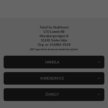
Tillverkarens art nr
ACS06653
EAN
8809896749923
Tele2 by SkalHuset
C/O Lowwi AB
Morabergsvägen 8
15242 Södertälje
Org. nr: 556881-9238
OBS!
Ingen butik, du kan inte handla här på plats
HANDLA
Outlet
Nyheter
KUNDSERVICE
Varumärken
Kundservice
Specialkategorier
90 dagars öppet köp
ÖVRIGT
Köpevillkor
Om oss
Retur