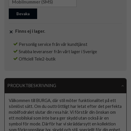
Bevaka
Finns ej i lager.
Personlig service från vår kundtjänst
Snabba leveranser från vårt lager i Sverige
Officiell Tele2-butik
PRODUKTBESKRIVNING
Välkommen till BURGA, där stil möter funktionalitet på ett
sömlöst sätt. Om du outtröttligt har letat efter det perfekta
mobilfodralet slutar din resa här. Vi förstår din önskan om
ett mobilskal som inte bara ger skydd utan också är en
symbol för mode. Därför har vi skräddarsytt en kollektion
som förkroppsligar lyx, skydd och stil, speciellt för din enhet.