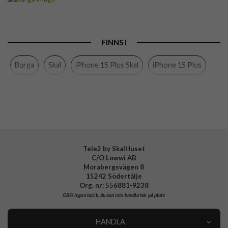
Passar till
iPhone 15 Plus
Produkttyp
Skal
FINNS I
Färg
Flerfärgad
Burga
Skal
iPhone 15 Plus Skal
iPhone 15 Plus
Material
Hårdplast (PC), Mjukplast (TPU)
Varumärke
Burga
Tillverkarens art nr
839183
EAN
4772228391838
Tele2 by SkalHuset
C/O Lowwi AB
Morabergsvägen 8
15242 Södertälje
Org. nr: 556881-9238
OBS!
Ingen butik, du kan inte handla här på plats
HANDLA