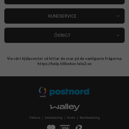
Outlet
Nyheter
KUNDSERVICE
Varumärken
Kundservice
Specialkategorier
90 dagars öppet köp
ÖVRIGT
Köpevillkor
Om oss
Retur
Om cookies
Via vårt hjälpcenter så hittar du svar på de vanligaste frågorna:
Integritetspolicy
https://help.tillbehor.tele2.se