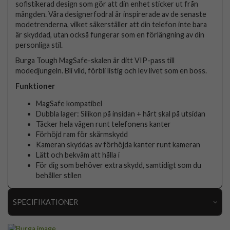
sofistikerad design som gör att din enhet sticker ut från
mängden. Våra designerfodral är inspirerade av de senaste
modetrenderna, vilket säkerställer att din telefon inte bara
är skyddad, utan också fungerar som en förlängning av din
personliga stil.
Burga Tough MagSafe-skalen är ditt VIP-pass till
modedjungeln. Bli vild, förbli listig och lev livet som en boss.
Funktioner
MagSafe kompatibel
Dubbla lager: Silikon på insidan + hårt skal på utsidan
Täcker hela vägen runt telefonens kanter
Förhöjd ram för skärmskydd
Kameran skyddas av förhöjda kanter runt kameran
Lätt och bekväm att hålla i
För dig som behöver extra skydd, samtidigt som du
behåller stilen
SPECIFIKATIONER
Artikelnummer
118286