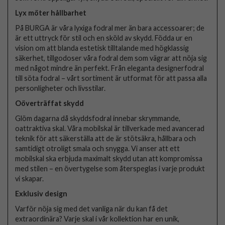
Lyx möter hållbarhet
På BURGA är våra lyxiga fodral mer än bara accessoarer; de
är ett uttryck för stil och en sköld av skydd. Födda ur en
vision om att blanda estetisk tilltalande med högklassig
säkerhet, tillgodoser våra fodral dem som vägrar att nöja sig
med något mindre än perfekt. Från eleganta designerfodral
till söta fodral – vårt sortiment är utformat för att passa alla
personligheter och livsstilar.
Oöverträffat skydd
Glöm dagarna då skyddsfodral innebar skrymmande,
oattraktiva skal. Våra mobilskal är tillverkade med avancerad
teknik för att säkerställa att de är stötsäkra, hållbara och
samtidigt otroligt smala och snygga. Vi anser att ett
mobilskal ska erbjuda maximalt skydd utan att kompromissa
med stilen – en övertygelse som återspeglas i varje produkt
vi skapar.
Exklusiv design
Varför nöja sig med det vanliga när du kan få det
extraordinära? Varje skal i vår kollektion har en unik,