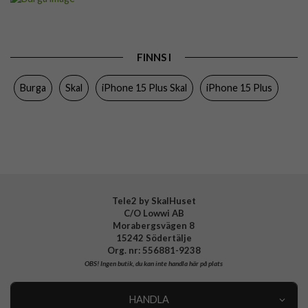
Passar till
iPhone 15 Plus
Produkttyp
Skal
FINNS I
Färg
Flerfärgad
Burga
Skal
iPhone 15 Plus Skal
iPhone 15 Plus
Material
Hårdplast (PC), Mjukplast (TPU)
Varumärke
Burga
Tillverkarens art nr
903562
EAN
4772229035625
Tele2 by SkalHuset
C/O Lowwi AB
Morabergsvägen 8
15242 Södertälje
Org. nr: 556881-9238
OBS!
Ingen butik, du kan inte handla här på plats
HANDLA