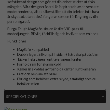
sofistikerad design som gör att din enhet sticker ut från
mängden. Våra designerfodral är inspirerade av de senaste
modetrenderna, vilket säkerställer att din telefon inte bara
är skyddad, utan också fungerar som en förlängning av din
personliga stil.
Burga Tough MagSafe-skalen är ditt VIP-pass till
modedjungeln. Bli vild, förbli listig och lev livet som en boss.
Funktioner
MagSafe kompatibel
Dubbla lager: Silikon på insidan + hårt skal på utsidan
Täcker hela vägen runt telefonens kanter
Förhöjd ram för skärmskydd
Kameran skyddas av förhöjda kanter runt kameran
Lätt och bekväm att hålla i
För dig som behöver extra skydd, samtidigt som du
behåller stilen
SPECIFIKATIONER
Artikelnummer
118283