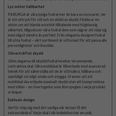
Lyx möter hållbarhet
På BURGA är våra lyxiga fodral mer än bara accessoarer; de
är ett uttryck för stil och en sköld av skydd. Födda ur en
vision om att blanda estetisk tilltalande med högklassig
säkerhet, tillgodoser våra fodral dem som vägrar att nöja sig
med något mindre än perfekt. Från eleganta designerfodral
till söta fodral – vårt sortiment är utformat för att passa alla
personligheter och livsstilar.
Oöverträffat skydd
Glöm dagarna då skyddsfodral innebar skrymmande,
oattraktiva skal. Våra mobilskal är tillverkade med avancerad
teknik för att säkerställa att de är stötsäkra, hållbara och
samtidigt otroligt smala och snygga. Vi anser att ett
mobilskal ska erbjuda maximalt skydd utan att kompromissa
med stilen – en övertygelse som återspeglas i varje produkt
vi skapar.
Exklusiv design
Varför nöja sig med det vanliga när du kan få det
extraordinära? Varje skal i vår kollektion har en unik,