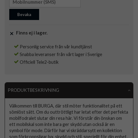
Bevaka
Finns ej i lager.
Personlig service från vår kundtjänst
Snabba leveranser från vårt lager i Sverige
Officiell Tele2-butik
PRODUKTBESKRIVNING
Välkommen till BURGA, där stil möter funktionalitet på ett
sömlöst sätt. Om du outtröttligt har letat efter det perfekta
mobilfodralet slutar din resa här. Vi förstår din önskan om
ett mobilskal som inte bara ger skydd utan också är en
symbol för mode. Därför har vi skräddarsytt en kollektion
som förkroppsligar lyx, skydd och stil, speciellt för din enhet.