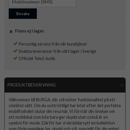
Bevaka
Finns ej i lager.
Personlig service från vår kundtjänst
Snabba leveranser från vårt lager i Sverige
Officiell Tele2-butik
PRODUKTBESKRIVNING
Välkommen till BURGA, där stil möter funktionalitet på ett
sömlöst sätt. Om du outtröttligt har letat efter det perfekta
mobilfodralet slutar din resa här. Vi förstår din önskan om
ett mobilskal som inte bara ger skydd utan också är en
symbol för mode. Därför har vi skräddarsytt en kollektion
som förkroppsligar lyx, skydd och stil, speciellt för din enhet.