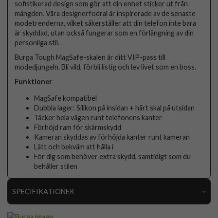
sofistikerad design som gör att din enhet sticker ut från
mängden. Våra designerfodral är inspirerade av de senaste
modetrenderna, vilket säkerställer att din telefon inte bara
är skyddad, utan också fungerar som en förlängning av din
personliga stil.
Burga Tough MagSafe-skalen är ditt VIP-pass till
modedjungeln. Bli vild, förbli listig och lev livet som en boss.
Funktioner
MagSafe kompatibel
Dubbla lager: Silikon på insidan + hårt skal på utsidan
Täcker hela vägen runt telefonens kanter
Förhöjd ram för skärmskydd
Kameran skyddas av förhöjda kanter runt kameran
Lätt och bekväm att hålla i
För dig som behöver extra skydd, samtidigt som du
behåller stilen
SPECIFIKATIONER
Artikelnummer
118300