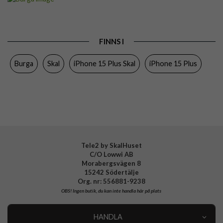
Passar till
iPhone 15 Plus
Produkttyp
Skal
FINNS I
Färg
Flerfärgad
Burga
Skal
iPhone 15 Plus Skal
iPhone 15 Plus
Material
Hårdplast (PC), Mjukplast (TPU)
Varumärke
Burga
Tillverkarens art nr
829540
EAN
4772228295402
Tele2 by SkalHuset
C/O Lowwi AB
Morabergsvägen 8
15242 Södertälje
Org. nr: 556881-9238
OBS!
Ingen butik, du kan inte handla här på plats
HANDLA