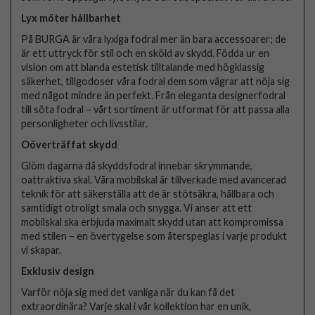
Lyx möter hållbarhet
På BURGA är våra lyxiga fodral mer än bara accessoarer; de
är ett uttryck för stil och en sköld av skydd. Födda ur en
vision om att blanda estetisk tilltalande med högklassig
säkerhet, tillgodoser våra fodral dem som vägrar att nöja sig
med något mindre än perfekt. Från eleganta designerfodral
till söta fodral – vårt sortiment är utformat för att passa alla
personligheter och livsstilar.
Oöverträffat skydd
Glöm dagarna då skyddsfodral innebar skrymmande,
oattraktiva skal. Våra mobilskal är tillverkade med avancerad
teknik för att säkerställa att de är stötsäkra, hållbara och
samtidigt otroligt smala och snygga. Vi anser att ett
mobilskal ska erbjuda maximalt skydd utan att kompromissa
med stilen – en övertygelse som återspeglas i varje produkt
vi skapar.
Exklusiv design
Varför nöja sig med det vanliga när du kan få det
extraordinära? Varje skal i vår kollektion har en unik,