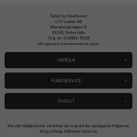
Tele2 by SkalHuset
C/O Lowwi AB
Morabergsvägen 8
15242 Södertälje
Org. nr: 556881-9238
OBS!
Ingen butik, du kan inte handla här på plats
HANDLA
Outlet
Nyheter
KUNDSERVICE
Varumärken
Kundservice
Specialkategorier
90 dagars öppet köp
ÖVRIGT
Köpevillkor
Om oss
Retur
Om cookies
Via vårt hjälpcenter så hittar du svar på de vanligaste frågorna:
Integritetspolicy
https://help.tillbehor.tele2.se