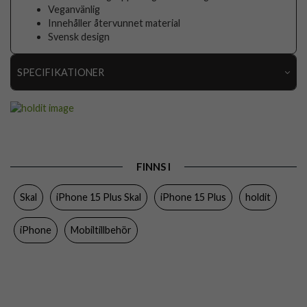
Veganvänlig
Innehåller återvunnet material
Svensk design
SPECIFIKATIONER
Artikelnummer
89256
Passar till
iPhone 15 Plus
Produkttyp
Skal
FINNS I
Egenskaper
Trådlös laddning-kompatibel
Skal
iPhone 15 Plus Skal
iPhone 15 Plus
holdit
Färg
Grön
Material
Silikon
iPhone
Mobiltillbehör
Varumärke
holdit
Tillverkarens art nr
15985
EAN
7330985159855