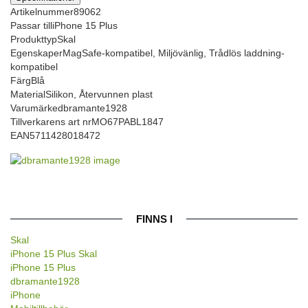
Artikelnummer
89062
Passar till
iPhone 15 Plus
Produkttyp
Skal
Egenskaper
MagSafe-kompatibel, Miljövänlig, Trådlös laddning-
kompatibel
Färg
Blå
Material
Silikon, Återvunnen plast
Varumärke
dbramante1928
Tillverkarens art nr
MO67PABL1847
EAN
5711428018472
FINNS I
Skal
iPhone 15 Plus Skal
iPhone 15 Plus
dbramante1928
iPhone