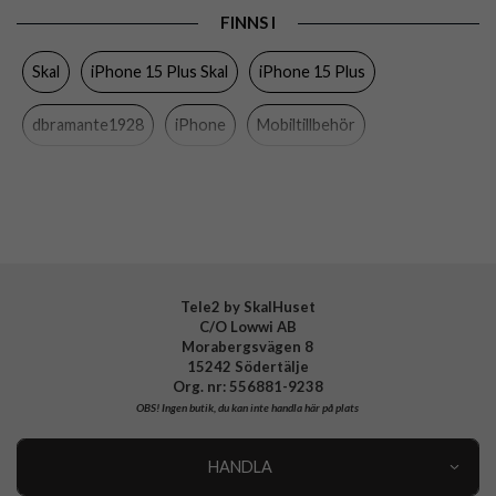
FINNS I
Egenskaper
Miljövänlig, Trådlös laddning-kompatibel
Skal
iPhone 15 Plus Skal
iPhone 15 Plus
Färg
Genomskinlig
Material
Återvunnen plast
dbramante1928
iPhone
Mobiltillbehör
Varumärke
dbramante1928
Tillverkarens art nr
GR67CL001840
EAN
5711428018403
Tele2 by SkalHuset
C/O Lowwi AB
Morabergsvägen 8
15242 Södertälje
Org. nr: 556881-9238
OBS!
Ingen butik, du kan inte handla här på plats
HANDLA