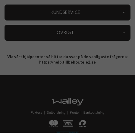
Outlet
Nyheter
KUNDSERVICE
Varumärken
Kundservice
Specialkategorier
90 dagars öppet köp
ÖVRIGT
Köpevillkor
Om oss
Retur
Om cookies
Via vårt hjälpcenter så hittar du svar på de vanligaste frågorna:
Integritetspolicy
https://help.tillbehor.tele2.se