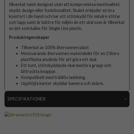
tillverkat samt designat utan att kompromissa med kvalitet,
skydd, design eller funktionalitet. Skalet erbjuder en bra
komfort i din hand och har ett stötskydd för mindre stötar
och tapp samt är bättre för miljön än ett skal som är tillverkat
av det som kallas för Single Use plastic.
Produktegenskaper
Tillverkat av 100% återvunnen plast
Motsvarande återvunnen materialvikt för en 2 liters
plastflaska används för att göra ett skal
Ett tunt, stötskyddande skal med bra grepp och
lättryckta knappar.
Kompatibelt med trådlös laddning.
Upphöjta kanter skyddar kamera och skärm.
SPECIFIKATIONER
Artikelnummer
89026
Passar till
iPhone 15 Plus
Produkttyp
Skal