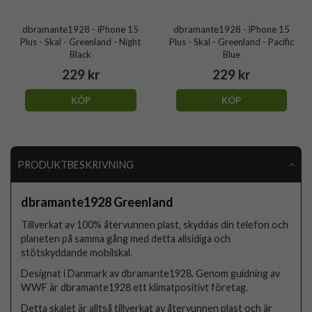
dbramante1928 - iPhone 15
dbramante1928 - iPhone 15
Plus - Skal - Greenland - Night
Plus - Skal - Greenland - Pacific
Black
Blue
229 kr
229 kr
KÖP
KÖP
PRODUKTBESKRIVNING
dbramante1928 Greenland
Tillverkat av 100% återvunnen plast, skyddas din telefon och
planeten på samma gång med detta allsidiga och
stötskyddande mobilskal.
Designat i Danmark av dbramante1928. Genom guidning av
WWF är dbramante1928 ett klimatpositivt företag.
Detta skalet är alltså tillverkat av återvunnen plast och är