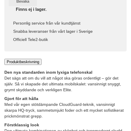
Bevaka
Finns ej i lager.
Personlig service från vår kundtjänst
Snabba leveranser från vårt lager i Sverige
Officiell Tele2-butik
Produktbeskrivning
Den nya standarden inom lyxiga telefonskal
Det sägs att om du vill att något ska göras ordentligt – gör det
själv. Så vi skapade det ultimata mobilskalet: vansinnigt snyggt,
grymt skyddande och verkligen Elite.
Gjort för att hålla
Med vår egen stötdämpande CloudGuard-teknik, vansinnigt
skarpa HQ-tryck, sammetsmjukt foder och ett mycket sofistikerat
prickmönstrat grepp.
Förstklassig look
Den ultimata kombinationen av skönhet och toppmodernt skydd.