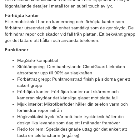
Iögonfallande detaljer i metall för en subtil touch av lyx.
Förhöjda kanter
Elite-mobilskalet har en kameraring och förhöjda kanter som
förbättrar utseendet på din enhet samtidigt som de ger skydd. De
förhindrar repor och skador vid fall från plattan. Ett bekvämt grepp
gör det lättare att hålla i och använda telefonen.
Funktioner
MagSafe-kompatibel
Stötdämpning: Den banbrytande CloudGuard-tekniken
absorberar upp till 90% av slagkraften
Förbättrat grepp: Punktmönstrad finish på sidorna ger ett
säkert grepp
Förhöjda kanter: Förhöjda kanter runt skärmen och
kameran skyddar det känsliga glaset mot platta fall
Mjuk interiör: Mikrofiberfoder håller din telefon varm och
förhindrar repor inifrån
Högkvalitativt tryck: Vår anti-fade tryckteknik håller din
design lika levande som dag ett i månader framöver
Redo för rem: Specialdesignade uttag gör det enkelt att
fästa en telefoncharm (ingår ej)