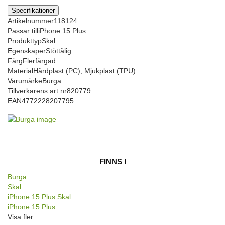
Specifikationer
Artikelnummer
118124
Passar till
iPhone 15 Plus
Produkttyp
Skal
Egenskaper
Stöttålig
Färg
Flerfärgad
Material
Hårdplast (PC), Mjukplast (TPU)
Varumärke
Burga
Tillverkarens art nr
820779
EAN
4772228207795
FINNS I
Burga
Skal
iPhone 15 Plus Skal
iPhone 15 Plus
Visa fler