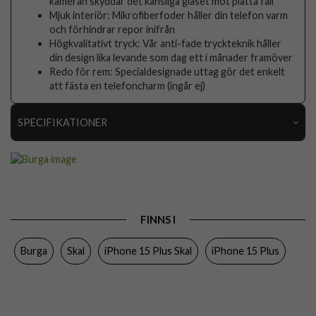
kameran skyddar det känsliga glaset mot platta fall
Mjuk interiör: Mikrofiberfoder håller din telefon varm
och förhindrar repor inifrån
Högkvalitativt tryck: Vår anti-fade tryckteknik håller
din design lika levande som dag ett i månader framöver
Redo för rem: Specialdesignade uttag gör det enkelt
att fästa en telefoncharm (ingår ej)
SPECIFIKATIONER
Artikelnummer
118112
Passar till
iPhone 15 Plus
Produkttyp
Skal
FINNS I
Egenskaper
Stöttålig
Burga
Skal
iPhone 15 Plus Skal
iPhone 15 Plus
Färg
Flerfärgad
Material
Hårdplast (PC), Mjukplast (TPU)
Varumärke
Burga