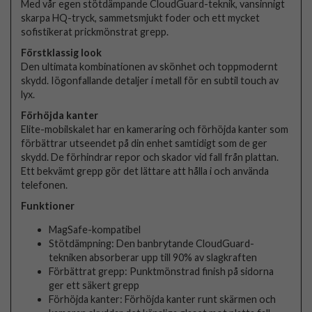
Med vår egen stötdämpande CloudGuard-teknik, vansinnigt
skarpa HQ-tryck, sammetsmjukt foder och ett mycket
sofistikerat prickmönstrat grepp.
Förstklassig look
Den ultimata kombinationen av skönhet och toppmodernt
skydd. Iögonfallande detaljer i metall för en subtil touch av
lyx.
Förhöjda kanter
Elite-mobilskalet har en kameraring och förhöjda kanter som
förbättrar utseendet på din enhet samtidigt som de ger
skydd. De förhindrar repor och skador vid fall från plattan.
Ett bekvämt grepp gör det lättare att hålla i och använda
telefonen.
Funktioner
MagSafe-kompatibel
Stötdämpning: Den banbrytande CloudGuard-
tekniken absorberar upp till 90% av slagkraften
Förbättrat grepp: Punktmönstrad finish på sidorna
ger ett säkert grepp
Förhöjda kanter: Förhöjda kanter runt skärmen och