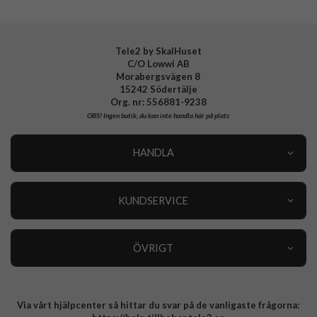
Tillverkarens art nr
813065
EAN
4772228130659
Tele2 by SkalHuset
C/O Lowwi AB
Morabergsvägen 8
15242 Södertälje
Org. nr: 556881-9238
OBS!
Ingen butik, du kan inte handla här på plats
HANDLA
Outlet
Nyheter
KUNDSERVICE
Varumärken
Kundservice
Specialkategorier
90 dagars öppet köp
ÖVRIGT
Köpevillkor
Om oss
Retur
Om cookies
Via vårt hjälpcenter så hittar du svar på de vanligaste frågorna:
Integritetspolicy