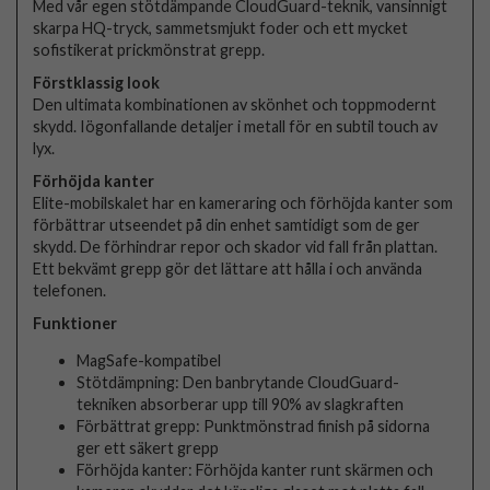
Med vår egen stötdämpande CloudGuard-teknik, vansinnigt
skarpa HQ-tryck, sammetsmjukt foder och ett mycket
sofistikerat prickmönstrat grepp.
Förstklassig look
Den ultimata kombinationen av skönhet och toppmodernt
skydd. Iögonfallande detaljer i metall för en subtil touch av
lyx.
Förhöjda kanter
Elite-mobilskalet har en kameraring och förhöjda kanter som
förbättrar utseendet på din enhet samtidigt som de ger
skydd. De förhindrar repor och skador vid fall från plattan.
Ett bekvämt grepp gör det lättare att hålla i och använda
telefonen.
Funktioner
MagSafe-kompatibel
Stötdämpning: Den banbrytande CloudGuard-
tekniken absorberar upp till 90% av slagkraften
Förbättrat grepp: Punktmönstrad finish på sidorna
ger ett säkert grepp
Förhöjda kanter: Förhöjda kanter runt skärmen och