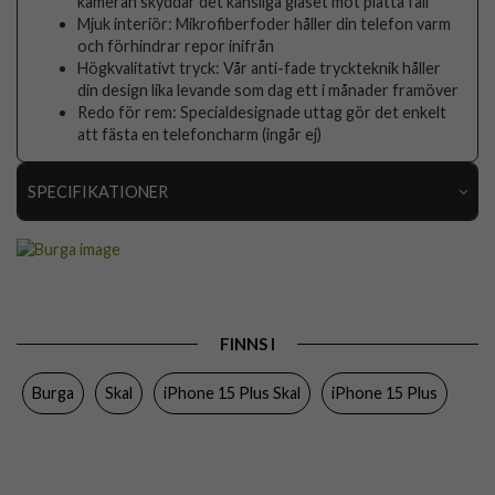
kameran skyddar det känsliga glaset mot platta fall
Mjuk interiör: Mikrofiberfoder håller din telefon varm
och förhindrar repor inifrån
Högkvalitativt tryck: Vår anti-fade tryckteknik håller
din design lika levande som dag ett i månader framöver
Redo för rem: Specialdesignade uttag gör det enkelt
att fästa en telefoncharm (ingår ej)
SPECIFIKATIONER
Artikelnummer
118114
Passar till
iPhone 15 Plus
Produkttyp
Skal
FINNS I
Egenskaper
Stöttålig
Burga
Skal
iPhone 15 Plus Skal
iPhone 15 Plus
Färg
Flerfärgad
Material
Hårdplast (PC), Mjukplast (TPU)
Varumärke
Burga