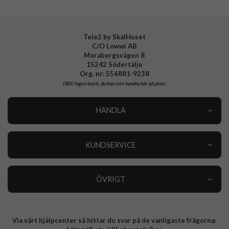
Tillverkarens art nr
813814
EAN
4772228138143
Tele2 by SkalHuset
C/O Lowwi AB
Morabergsvägen 8
15242 Södertälje
Org. nr: 556881-9238
OBS!
Ingen butik, du kan inte handla här på plats
HANDLA
Outlet
Nyheter
KUNDSERVICE
Varumärken
Kundservice
Specialkategorier
90 dagars öppet köp
ÖVRIGT
Köpevillkor
Om oss
Retur
Om cookies
Via vårt hjälpcenter så hittar du svar på de vanligaste frågorna:
Integritetspolicy