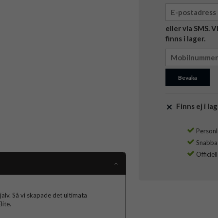
eller via SMS. 
finns i lager.
Bevaka
Finns ej i lag
Personli
Snabba l
Officiel
jälv. Så vi skapade det ultimata
ite.