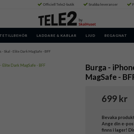
Officiell Tele2-butik
Snabba leveranser
P
TETILLBEHÖR
LADDARE & KABLAR
LJUD
BEGAGNAT
s - Skal - Elite Dark MagSafe - BFF
Burga - iPhone
MagSafe - BF
699 kr
Bevaka produk
Ange din e-pos
finns i lager! D