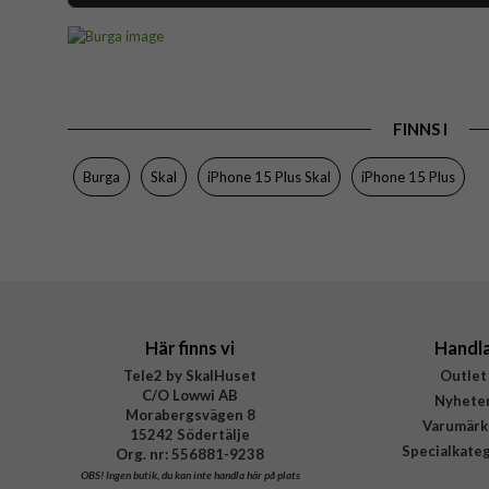
Artikelnummer
Passar till
Produkttyp
FINNS I
Egenskaper
Färg
Burga
Skal
iPhone 15 Plus Skal
iPhone 15 Plus
Material
Varumärke
Tillverkarens art nr
EAN
Här finns vi
Handl
Tele2 by SkalHuset
Outlet
C/O Lowwi AB
Nyhete
Morabergsvägen 8
Varumärk
15242 Södertälje
Specialkate
Org. nr: 556881-9238
OBS!
Ingen butik, du kan inte handla här på plats