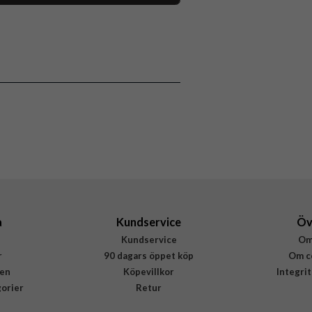
118122
iPhone 15 Plus
Skal
Stöttålig
Flerfärgad
Hårdplast (PC), Mjukplast (TPU)
Burga
902461
4772229024612
a
Kundservice
Öv
Kundservice
Om
r
90 dagars öppet köp
Om c
en
Köpevillkor
Integri
gorier
Retur