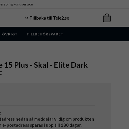
ersonlig kundservice
↪️ Tillbaka till Tele2.se
ÖVRIGT
TILLBEHÖRSPAKET
 15 Plus - Skal - Elite Dark
F
t
tadress nedan så meddelar vi dig om produkten
in e-postadress sparas i upp till 180 dagar.