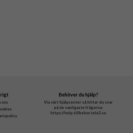
rigt
Behöver du hjälp?
 oss
Via vårt hjälpcenter så hittar du svar
på de vanligaste frågorna:
ookies
https://help.tillbehor.tele2.se
tetspolicy