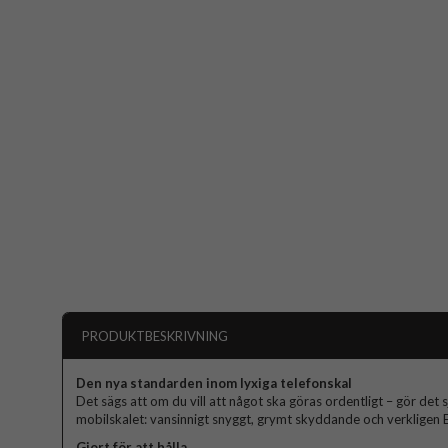
PRODUKTBESKRIVNING
Den nya standarden inom lyxiga telefonskal
Det sägs att om du vill att något ska göras ordentligt – gör det s
mobilskalet: vansinnigt snyggt, grymt skyddande och verkligen El
Gjort för att hålla