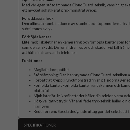
Med vår egen stötdämpande CloudGuard-teknik, vansinnigt sk
ett mycket sofistikerat prickmönstrat grepp.
Förstklassig look
Den ultimata kombinationen av skönhet och toppmodernt skydd. 
subtil touch av lyx.
Förhöjda kanter
Elite-mobilskalet har en kameraring och förhöjda kanter som fö
som de ger skydd. De förhindrar repor och skador vid fall från p
att hålla i och använda telefonen.
Funktioner
MagSafe-kompatibel
Stötdämpning: Den banbrytande CloudGuard-tekniken abs
Förbättrat grepp: Punktmönstrad finish på sidorna ger et
Förhöjda kanter: Förhöjda kanter runt skärmen och kame
platta fall
Mjuk interiör: Mikrofiberfoder håller din telefon varm och
Högkvalitativt tryck: Vår anti-fade tryckteknik håller din
framöver
Redo för rem: Specialdesignade uttag gör det enkelt att f
SPECIFIKATIONER