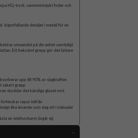
arpa HQ-tryck, sammetsmjukt foder och
Iögonfallande detaljer i metall för en
rbättrar utseendet på din enhet samtidigt
lattan. Ett bekvämt grepp gör det lättare
orberar upp till 90% av slagkraften
t säkert grepp
ran skyddar det känsliga glaset mot
 förhindrar repor inifrån
 design lika levande som dag ett i månader
ästa en telefoncharm (ingår ej)