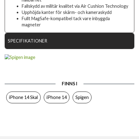
Fallskydd av militär kvalitet via Air Cushion Technology
Upphöjda kanter för skärm- och kameraskydd
Fullt MagSafe-kompatibel tack vare inbyggda
magneter
SPECIFIKATIONER
Artikelnummer
76828
Passar till
iPhone 14
Produkttyp
Skal
FINNS I
Egenskaper
MagSafe-kompatibel
iPhone 14 Skal
iPhone 14
Spigen
Färg
Genomskinlig, Vit
Material
Hårdplast (PC), Mjukplast (TPU)
Varumärke
Spigen
Tillverkarens art nr
ACS05048