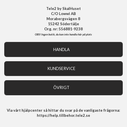
EAN
8809811865264
Tele2 by SkalHuset
C/O Lowwi AB
Morabergsvägen 8
15242 Södertälje
Org. nr: 556881-9238
OBS!
Ingen butik, du kan inte handla här på plats
HANDLA
Outlet
Nyheter
KUNDSERVICE
Varumärken
Kundservice
Specialkategorier
90 dagars öppet köp
ÖVRIGT
Köpevillkor
Om oss
Retur
Om cookies
Via vårt hjälpcenter så hittar du svar på de vanligaste frågorna:
Integritetspolicy
https://help.tillbehor.tele2.se