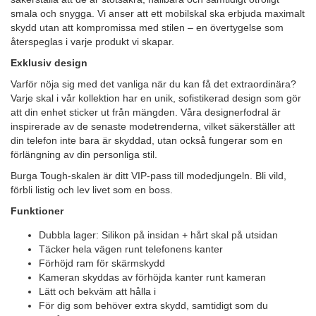
smala och snygga. Vi anser att ett mobilskal ska erbjuda maximalt
skydd utan att kompromissa med stilen – en övertygelse som
återspeglas i varje produkt vi skapar.
Exklusiv design
Varför nöja sig med det vanliga när du kan få det extraordinära?
Varje skal i vår kollektion har en unik, sofistikerad design som gör
att din enhet sticker ut från mängden. Våra designerfodral är
inspirerade av de senaste modetrenderna, vilket säkerställer att
din telefon inte bara är skyddad, utan också fungerar som en
förlängning av din personliga stil.
Burga Tough-skalen är ditt VIP-pass till modedjungeln. Bli vild,
förbli listig och lev livet som en boss.
Funktioner
Dubbla lager: Silikon på insidan + hårt skal på utsidan
Täcker hela vägen runt telefonens kanter
Förhöjd ram för skärmskydd
Kameran skyddas av förhöjda kanter runt kameran
Lätt och bekväm att hålla i
För dig som behöver extra skydd, samtidigt som du