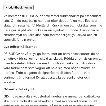
Produktbeskrivning
Välkommen till BURGA, där stil möter funktionalitet på ett sömlöst
sätt. Om du outtröttligt har letat efter det perfekta mobilfodralet
slutar din resa här. Vi förstår din önskan om ett mobilskal som inte
bara ger skydd utan också är en symbol för mode. Därför har vi
skräddarsytt en kollektion som förkroppsligar lyx, skydd och stil,
speciellt för din enhet.
Lyx möter hållbarhet
På BURGA är våra lyxiga fodral mer än bara accessoarer; de är
ett uttryck för stil och en sköld av skydd. Födda ur en vision om att
blanda estetisk tilltalande med högklassig säkerhet, tillgodoser
våra fodral dem som vägrar att nöja sig med något mindre än
perfekt. Från eleganta designerfodral till söta fodral – vårt
sortiment är utformat för att passa alla personligheter och
livsstilar.
Oöverträffat skydd
Glöm dagarna då skyddsfodral innebar skrymmande, oattraktiva
skal. Våra mobilskal är tillverkade med avancerad teknik för att
säkerställa att de är stötsäkra, hållbara och samtidigt otroligt