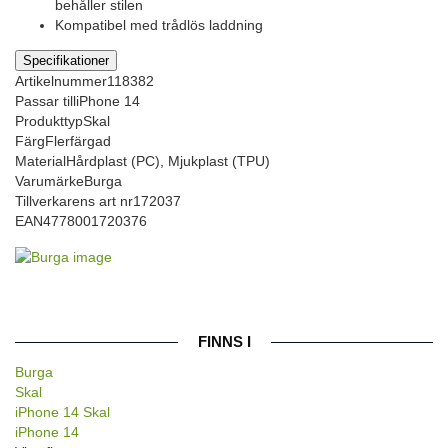
behåller stilen
Kompatibel med trådlös laddning
Specifikationer
Artikelnummer
118382
Passar till
iPhone 14
Produkttyp
Skal
Färg
Flerfärgad
Material
Hårdplast (PC), Mjukplast (TPU)
Varumärke
Burga
Tillverkarens art nr
172037
EAN
4778001720376
FINNS I
Burga
Skal
iPhone 14 Skal
iPhone 14