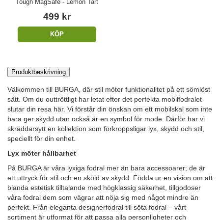
Tough MagSafe - Lemon Tart
499 kr
KÖP
Produktbeskrivning
Välkommen till BURGA, där stil möter funktionalitet på ett sömlöst
sätt. Om du outtröttligt har letat efter det perfekta mobilfodralet
slutar din resa här. Vi förstår din önskan om ett mobilskal som inte
bara ger skydd utan också är en symbol för mode. Därför har vi
skräddarsytt en kollektion som förkroppsligar lyx, skydd och stil,
speciellt för din enhet.
Lyx möter hållbarhet
På BURGA är våra lyxiga fodral mer än bara accessoarer; de är
ett uttryck för stil och en sköld av skydd. Födda ur en vision om att
blanda estetisk tilltalande med högklassig säkerhet, tillgodoser
våra fodral dem som vägrar att nöja sig med något mindre än
perfekt. Från eleganta designerfodral till söta fodral – vårt
sortiment är utformat för att passa alla personligheter och