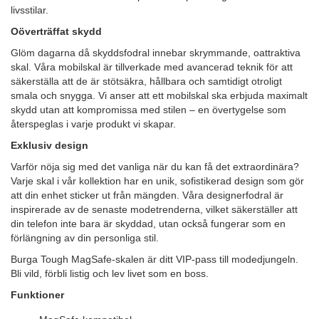
livsstilar.
Oöverträffat skydd
Glöm dagarna då skyddsfodral innebar skrymmande, oattraktiva
skal. Våra mobilskal är tillverkade med avancerad teknik för att
säkerställa att de är stötsäkra, hållbara och samtidigt otroligt
smala och snygga. Vi anser att ett mobilskal ska erbjuda maximalt
skydd utan att kompromissa med stilen – en övertygelse som
återspeglas i varje produkt vi skapar.
Exklusiv design
Varför nöja sig med det vanliga när du kan få det extraordinära?
Varje skal i vår kollektion har en unik, sofistikerad design som gör
att din enhet sticker ut från mängden. Våra designerfodral är
inspirerade av de senaste modetrenderna, vilket säkerställer att
din telefon inte bara är skyddad, utan också fungerar som en
förlängning av din personliga stil.
Burga Tough MagSafe-skalen är ditt VIP-pass till modedjungeln.
Bli vild, förbli listig och lev livet som en boss.
Funktioner