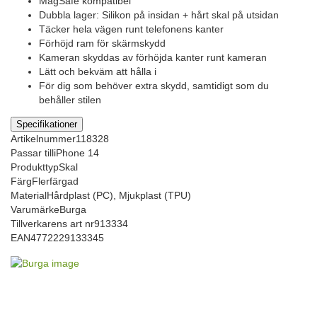
MagSafe kompatibel
Dubbla lager: Silikon på insidan + hårt skal på utsidan
Täcker hela vägen runt telefonens kanter
Förhöjd ram för skärmskydd
Kameran skyddas av förhöjda kanter runt kameran
Lätt och bekväm att hålla i
För dig som behöver extra skydd, samtidigt som du
behåller stilen
Specifikationer
Artikelnummer
118328
Passar till
iPhone 14
Produkttyp
Skal
Färg
Flerfärgad
Material
Hårdplast (PC), Mjukplast (TPU)
Varumärke
Burga
Tillverkarens art nr
913334
EAN
4772229133345