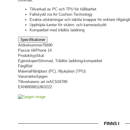
minimalt.
Tillverkad av PC och TPU för hållbarhet
Fallskydd via Air Cushion Technology
Exakta utskärningar och taktila knappar för enklare tillgängl
Upphöjda kanter för skärm- och kameraskydd
Kompatibel med trådlös laddning
Specifikationer
Artikelnummer
76690
Passar till
iPhone 14
Produkttyp
Skal
Egenskaper
Slimmad, Trådlös laddning-kompatibel
Färg
Röd
Material
Hårdplast (PC), Mjukplast (TPU)
Varumärke
Spigen
Tillverkarens art nr
ACS04789
EAN
8809811863222
FINNS I