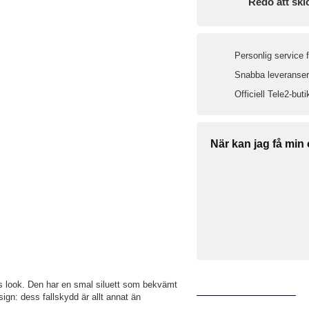
Redo att ski
Personlig service 
Snabba leveranser 
Officiell Tele2-buti
När kan jag få min
dlös look. Den har en smal siluett som bekvämt
ign: dess fallskydd är allt annat än