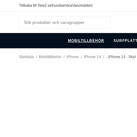
Tillbaka till Tele2.se
Kundservice
Varumärken
MOBILTILLBEHÖR
SURFPLAT
Startsida
/
Mobiltillbehör
/
iPhone
/
iPhone 14
/
- iPhone 14 - Skal 