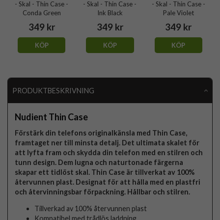
- Skal - Thin Case -
- Skal - Thin Case -
- Skal - Thin Case -
Conda Green
Ink Black
Pale Violet
349 kr
349 kr
349 kr
KÖP
KÖP
KÖP
PRODUKTBESKRIVNING
Nudient Thin Case
Förstärk din telefons originalkänsla med Thin Case,
framtaget ner till minsta detalj. Det ultimata skalet för
att lyfta fram och skydda din telefon med en stilren och
tunn design. Dem lugna och naturtonade färgerna
skapar ett tidlöst skal. Thin Case är tillverkat av 100%
återvunnen plast. Designat för att hålla med en plastfri
och återvinningsbar förpackning. Hållbar och stilren.
Tillverkad av 100% återvunnen plast
Kompatibel med trådlös laddning