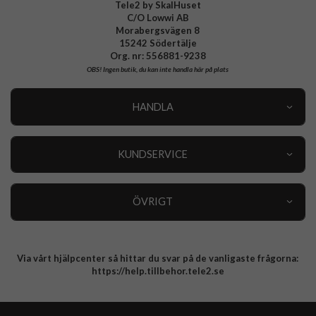
Tele2 by SkalHuset
C/O Lowwi AB
Morabergsvägen 8
15242 Södertälje
Org. nr: 556881-9238
OBS!
Ingen butik, du kan inte handla här på plats
HANDLA
Outlet
Nyheter
KUNDSERVICE
Varumärken
Kundservice
Specialkategorier
90 dagars öppet köp
ÖVRIGT
Köpevillkor
Om oss
Retur
Om cookies
Via vårt hjälpcenter så hittar du svar på de vanligaste frågorna:
Integritetspolicy
https://help.tillbehor.tele2.se