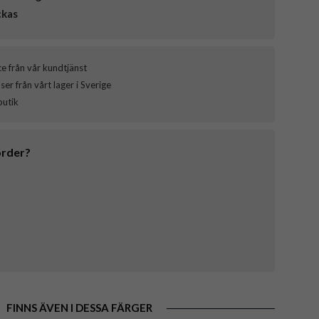
ckas
ce från vår kundtjänst
er från vårt lager i Sverige
butik
order?
FINNS ÄVEN I DESSA FÄRGER