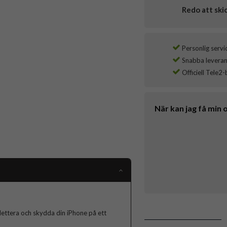
Redo att ski
Personlig servi
Snabba leverans
Officiell Tele2-
När kan jag få min 
lettera och skydda din iPhone på ett