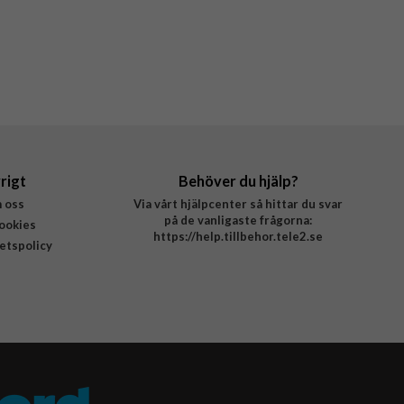
rigt
Behöver du hjälp?
 oss
Via vårt hjälpcenter så hittar du svar
på de vanligaste frågorna:
ookies
https://help.tillbehor.tele2.se
tetspolicy