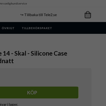
ersonlig kundservice
↪️ Tillbaka till Tele2.se
ÖVRIGT
TILLBEHÖRSPAKET
 14 - Skal - Silicone Case
dnatt
KÖP
kvar i lager.