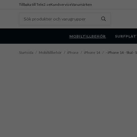
Tillbaka till Tele2.se
Kundservice
Varumärken
MOBILTILLBEHÖR
SURFPLAT
Startsida
/
Mobiltillbehör
/
iPhone
/
iPhone 14
/
- iPhone 14 - Skal -