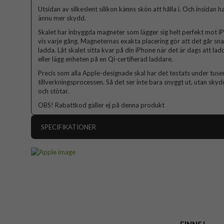
Utsidan av silkeslent silikon känns skön att hålla i. Och insidan 
ännu mer skydd.
Skalet har inbyggda magneter som lägger sig helt perfekt mot i
vis varje gång. Magneternas exakta placering gör att det går sn
ladda. Låt skalet sitta kvar på din iPhone när det är dags att l
eller lägg enheten på en Qi-certifierad laddare.
Precis som alla Apple-designade skal har det testats under tus
tillverkningsprocessen. Så det ser inte bara snyggt ut, utan sky
och stötar.
OBS! Rabattkod gäller ej på denna produkt
SPECIFIKATIONER
Artikelnummer
Passar till
Produkttyp
Egenskaper
Färg