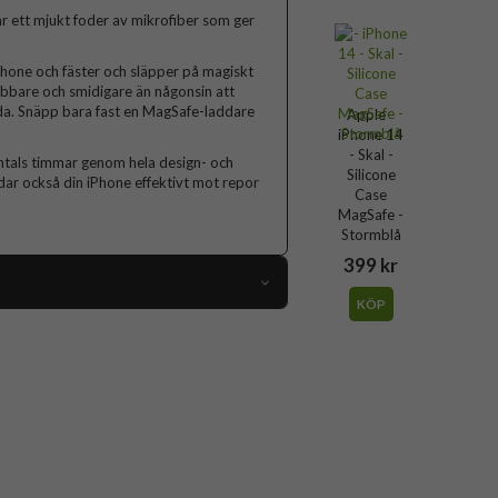
har ett mjukt foder av mikrofiber som ger
Phone och fäster och släpper på magiskt
abbare och smidigare än någonsin att
adda. Snäpp bara fast en MagSafe-laddare
Apple -
iPhone 14
- Skal -
entals timmar genom hela design- och
Silicone
ddar också din iPhone effektivt mot repor
Case
MagSafe -
Stormblå
399 kr
KÖP
78267
iPhone 14
Skal
MagSafe-kompatibel
Svart