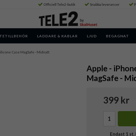
Officiell Tele2-butik
Snabba leveranser
P
TETILLBEHÖR
LADDARE & KABLAR
LJUD
BEGAGNAT
 Silicone Case MagSafe - Midnatt
Apple - iPhone
MagSafe - Mi
399 kr
Endast
1
st. 