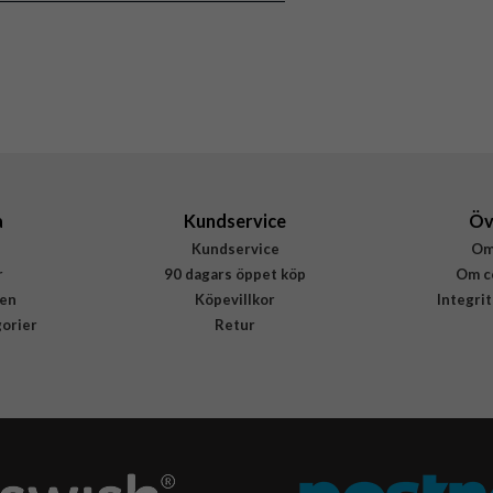
Silikon
Apple
MPRU3ZM/A
194253415961
a
Kundservice
Öv
Kundservice
Om
r
90 dagars öppet köp
Om c
en
Köpevillkor
Integri
gorier
Retur