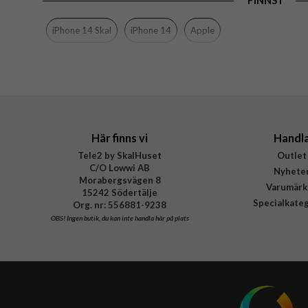
FINNS I
Material
Varumärke
iPhone 14 Skal
iPhone 14
Apple
Tillverkarens art nr
EAN
Här finns vi
Handl
Tele2 by SkalHuset
Outlet
C/O Lowwi AB
Nyhete
Morabergsvägen 8
Varumärk
15242 Södertälje
Specialkate
Org. nr: 556881-9238
OBS!
Ingen butik, du kan inte handla här på plats