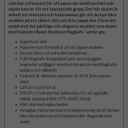
som har utformats för att passa din mobil perfekt och
mjuka kanter för ett fantastiskt grepp. Det här skalet är
enkelt att montera och halsremmen gör att du kan bära
mobilen på ett säkert sätt och inte tappa den. Förse din
mobil med det pålitliga och eleganta skyddet som skalet
med halsrem i React Necklace MagSafe -serien ger.
Supertunt skal
Halsrem som förhindrar att du tappar mobilen
Du kan fästa och bära den handsfree
Fullt MagSafe-kompatibel tack vare inbyggda
magneter möjliggör sömlös interaktion med MagSafe-
laddare och tillbehör
Fodralet är tillverkat med mer än 50 % återvunnen
plast
Lätt att ta på och av
DROP+ | fodralet har falltestats för att uppfylla
militär standard (MIL-STD-810G 516.6)
Hårt skal med mjuka kanter
Avtagbar nylonrem med storleksjustering så att du kan
bära din mobil som ett halsband eller diagonalt över
axeln