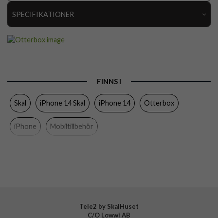
SPECIFIKATIONER
Artikelnummer
86811
Passar till
iPhone 14
Produkttyp
Skal
FINNS I
Egenskaper
Grepp/hållare, MagSafe-kompatibel
Skal
iPhone 14 Skal
iPhone 14
Otterbox
Färg
Genomskinlig
Material
Hårdplast (PC), Mjukplast (TPU)
iPhone
Mobiltillbehör
Varumärke
Otterbox
Tillverkarens art nr
77-92281
EAN
840304726363
Tele2 by SkalHuset
C/O Lowwi AB