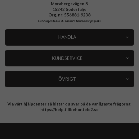
Morabergsvägen 8
15242 Södertälje
Org. nr: 556881-9238
OBS!
Ingen butik, du kan inte handla här på plats
HANDLA
Outlet
Nyheter
KUNDSERVICE
Varumärken
Kundservice
Specialkategorier
90 dagars öppet köp
ÖVRIGT
Köpevillkor
Om oss
Retur
Om cookies
Via vårt hjälpcenter så hittar du svar på de vanligaste frågorna:
Integritetspolicy
https://help.tillbehor.tele2.se