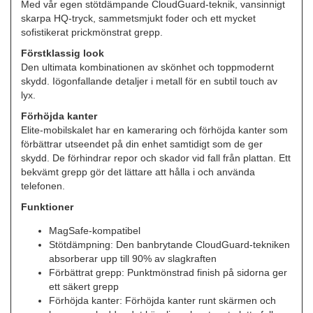
Med vår egen stötdämpande CloudGuard-teknik, vansinnigt
skarpa HQ-tryck, sammetsmjukt foder och ett mycket
sofistikerat prickmönstrat grepp.
Förstklassig look
Den ultimata kombinationen av skönhet och toppmodernt
skydd. Iögonfallande detaljer i metall för en subtil touch av
lyx.
Förhöjda kanter
Elite-mobilskalet har en kameraring och förhöjda kanter som
förbättrar utseendet på din enhet samtidigt som de ger
skydd. De förhindrar repor och skador vid fall från plattan. Ett
bekvämt grepp gör det lättare att hålla i och använda
telefonen.
Funktioner
MagSafe-kompatibel
Stötdämpning: Den banbrytande CloudGuard-tekniken
absorberar upp till 90% av slagkraften
Förbättrat grepp: Punktmönstrad finish på sidorna ger
ett säkert grepp
Förhöjda kanter: Förhöjda kanter runt skärmen och