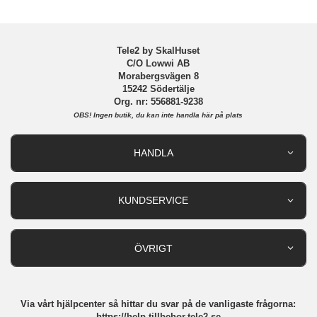
Tillverkarens art nr
904587
EAN
4772229045877
Tele2 by SkalHuset
C/O Lowwi AB
Morabergsvägen 8
15242 Södertälje
Org. nr: 556881-9238
OBS!
Ingen butik, du kan inte handla här på plats
HANDLA
Outlet
Nyheter
KUNDSERVICE
Varumärken
Kundservice
Specialkategorier
90 dagars öppet köp
ÖVRIGT
Köpevillkor
Om oss
Retur
Om cookies
Via vårt hjälpcenter så hittar du svar på de vanligaste frågorna:
Integritetspolicy
https://help.tillbehor.tele2.se