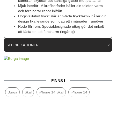
kameran skyddar det känsliga glaset mot platta fall
Mjuk interiör: Mikrofiberfoder håller din telefon varm
och förhindrar repor inifrån
Högkvalitativt tryck: Vår anti-fade tryckteknik håller din
design lika levande som dag ett i månader framöver
Redo för rem: Specialdesignade uttag gör det enkelt
att fästa en telefoncharm (ingår ej)
SPECIFIKATIONER
Artikelnummer
118165
Passar till
iPhone 14
Produkttyp
Skal
FINNS I
Egenskaper
Stöttålig
Burga
Skal
iPhone 14 Skal
iPhone 14
Färg
Flerfärgad
Material
Hårdplast (PC), Mjukplast (TPU)
Varumärke
Burga