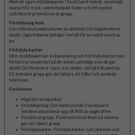
Med vår egen stötdämpande CloudGuard-teknik, vansinnigt
skarpa HQ-tryck, sammetsmjukt foder och ett mycket
sofistikerat prickmönstrat grepp.
Förstklassig look
Den ultimata kombinationen av skönhet och toppmodernt
skydd. Iögonfallande detaljer i metall för en subtil touch av
lyx.
Förhöjda kanter
Elite-mobilskalet har en kameraring och förhöjda kanter som
förbättrar utseendet på din enhet samtidigt som de ger
skydd. De förhindrar repor och skador vid fall från plattan.
Ett bekvämt grepp gör det lättare att hålla i och använda
telefonen.
Funktioner
MagSafe-kompatibel
Stötdämpning: Den banbrytande CloudGuard-
tekniken absorberar upp till 90% av slagkraften
Förbättrat grepp: Punktmönstrad finish på sidorna
ger ett säkert grepp
Förhöjda kanter: Förhöjda kanter runt skärmen och