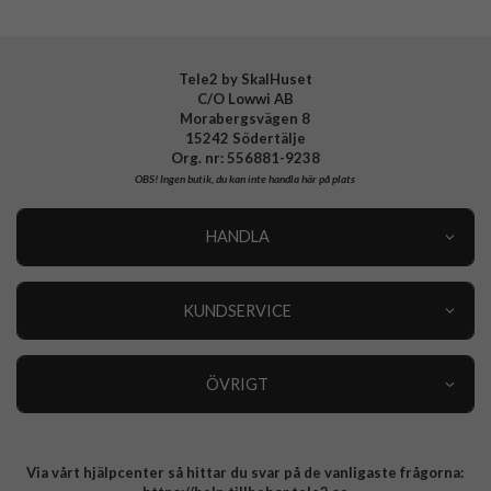
Tillverkarens art nr
903705
EAN
4772229037056
Tele2 by SkalHuset
C/O Lowwi AB
Morabergsvägen 8
15242 Södertälje
Org. nr: 556881-9238
OBS!
Ingen butik, du kan inte handla här på plats
HANDLA
Outlet
Nyheter
KUNDSERVICE
Varumärken
Kundservice
Specialkategorier
90 dagars öppet köp
ÖVRIGT
Köpevillkor
Om oss
Retur
Om cookies
Via vårt hjälpcenter så hittar du svar på de vanligaste frågorna:
Integritetspolicy