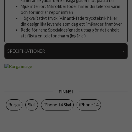
kameran skyddar det känsliga glaset mot platta fall
Mjuk interiör: Mikrofiberfoder håller din telefon varm
och förhindrar repor inifrån
Högkvalitativt tryck: Vår anti-fade tryckteknik håller
din design lika levande som dag ett i månader framöver
Redo för rem: Specialdesignade uttag gör det enkelt
att fästa en telefoncharm (ingår ej)
SPECIFIKATIONER
Artikelnummer
118153
Passar till
iPhone 14
Produkttyp
Skal
FINNS I
Egenskaper
Stöttålig
Burga
Skal
iPhone 14 Skal
iPhone 14
Färg
Flerfärgad
Material
Hårdplast (PC), Mjukplast (TPU)
Varumärke
Burga