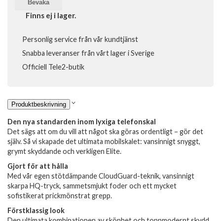
Bevaka
Finns ej i lager.
Personlig service från vår kundtjänst
Snabba leveranser från vårt lager i Sverige
Officiell Tele2-butik
Produktbeskrivning
Den nya standarden inom lyxiga telefonskal
Det sägs att om du vill att något ska göras ordentligt – gör det
själv. Så vi skapade det ultimata mobilskalet: vansinnigt snyggt,
grymt skyddande och verkligen Elite.
Gjort för att hålla
Med vår egen stötdämpande CloudGuard-teknik, vansinnigt
skarpa HQ-tryck, sammetsmjukt foder och ett mycket
sofistikerat prickmönstrat grepp.
Förstklassig look
Den ultimata kombinationen av skönhet och toppmodernt skydd.