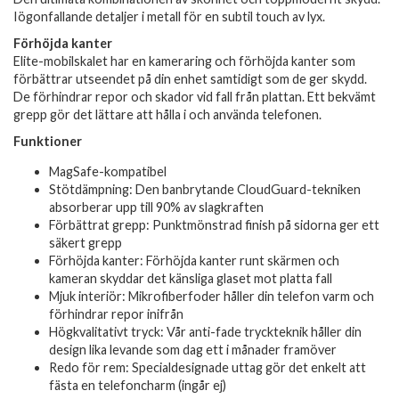
Iögonfallande detaljer i metall för en subtil touch av lyx.
Förhöjda kanter
Elite-mobilskalet har en kameraring och förhöjda kanter som
förbättrar utseendet på din enhet samtidigt som de ger skydd.
De förhindrar repor och skador vid fall från plattan. Ett bekvämt
grepp gör det lättare att hålla i och använda telefonen.
Funktioner
MagSafe-kompatibel
Stötdämpning: Den banbrytande CloudGuard-tekniken
absorberar upp till 90% av slagkraften
Förbättrat grepp: Punktmönstrad finish på sidorna ger ett
säkert grepp
Förhöjda kanter: Förhöjda kanter runt skärmen och
kameran skyddar det känsliga glaset mot platta fall
Mjuk interiör: Mikrofiberfoder håller din telefon varm och
förhindrar repor inifrån
Högkvalitativt tryck: Vår anti-fade tryckteknik håller din
design lika levande som dag ett i månader framöver
Redo för rem: Specialdesignade uttag gör det enkelt att
fästa en telefoncharm (ingår ej)