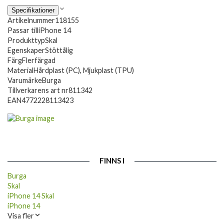
Specifikationer
Artikelnummer
118155
Passar till
iPhone 14
Produkttyp
Skal
Egenskaper
Stöttålig
Färg
Flerfärgad
Material
Hårdplast (PC), Mjukplast (TPU)
Varumärke
Burga
Tillverkarens art nr
811342
EAN
4772228113423
FINNS I
Burga
Skal
iPhone 14 Skal
iPhone 14
Visa fler