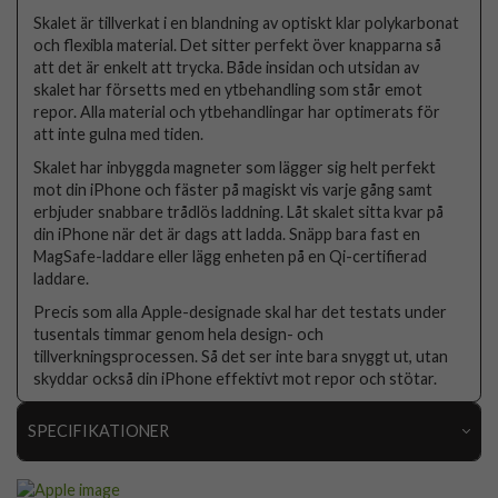
Skalet är tillverkat i en blandning av optiskt klar polykarbonat
och flexibla material. Det sitter perfekt över knapparna så
att det är enkelt att trycka. Både insidan och utsidan av
skalet har försetts med en ytbehandling som står emot
repor. Alla material och ytbehandlingar har optimerats för
att inte gulna med tiden.
Skalet har inbyggda magneter som lägger sig helt perfekt
mot din iPhone och fäster på magiskt vis varje gång samt
erbjuder snabbare trådlös laddning. Låt skalet sitta kvar på
din iPhone när det är dags att ladda. Snäpp bara fast en
MagSafe-laddare eller lägg enheten på en Qi-certifierad
laddare.
Precis som alla Apple-designade skal har det testats under
tusentals timmar genom hela design- och
tillverkningsprocessen. Så det ser inte bara snyggt ut, utan
skyddar också din iPhone effektivt mot repor och stötar.
SPECIFIKATIONER
Artikelnummer
113175