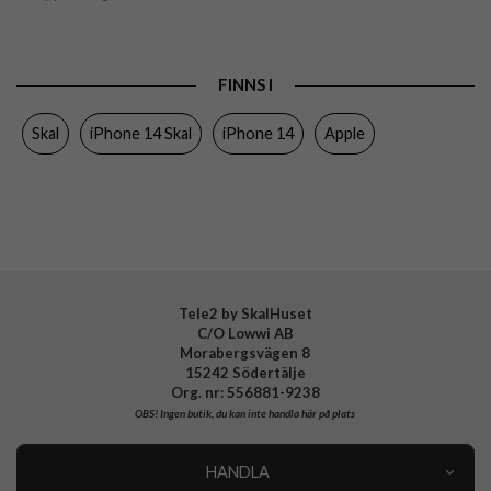
Passar till
iPhone 14
Produkttyp
Skal
FINNS I
Egenskaper
MagSafe-kompatibel
Skal
iPhone 14 Skal
iPhone 14
Apple
Färg
Genomskinlig
Material
Hårdplast (PC)
Varumärke
Apple
Tillverkarens art nr
MW5Q3ZM/A
EAN
195949908866
Tele2 by SkalHuset
C/O Lowwi AB
Morabergsvägen 8
15242 Södertälje
Org. nr: 556881-9238
OBS!
Ingen butik, du kan inte handla här på plats
HANDLA