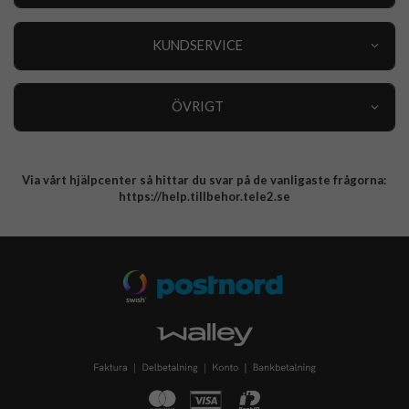
Outlet
Nyheter
KUNDSERVICE
Varumärken
Kundservice
Specialkategorier
90 dagars öppet köp
ÖVRIGT
Köpevillkor
Om oss
Retur
Om cookies
Via vårt hjälpcenter så hittar du svar på de vanligaste frågorna:
Integritetspolicy
https://help.tillbehor.tele2.se