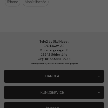
iPhone
Mobiltillbehör
Varumärke
Spigen
Tillverkarens art nr
ACS04969
EAN
8809811864663
Tele2 by SkalHuset
C/O Lowwi AB
Morabergsvägen 8
15242 Södertälje
Org. nr: 556881-9238
OBS!
Ingen butik, du kan inte handla här på plats
HANDLA
Outlet
Nyheter
KUNDSERVICE
Varumärken
Kundservice
Specialkategorier
90 dagars öppet köp