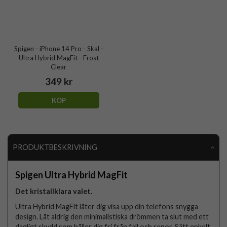
Spigen - iPhone 14 Pro - Skal -
Ultra Hybrid MagFit - Frost
Clear
349 kr
KÖP
PRODUKTBESKRIVNING
Spigen Ultra Hybrid MagFit
Det kristallklara valet.
Ultra Hybrid MagFit låter dig visa upp din telefons snygga
design. Låt aldrig den minimalistiska drömmen ta slut med ett
dagligt skydd som håller dig fri från fall och repor. Sätt enkelt