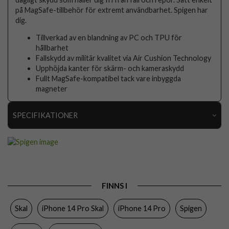
på MagSafe-tillbehör för extremt användbarhet. Spigen har
dig.
Tillverkad av en blandning av PC och TPU för
hållbarhet
Fallskydd av militär kvalitet via Air Cushion Technology
Upphöjda kanter för skärm- och kameraskydd
Fullt MagSafe-kompatibel tack vare inbyggda
magneter
SPECIFIKATIONER
Artikelnummer
76785
Passar till
iPhone 14 Pro
Produkttyp
Skal
FINNS I
Egenskaper
MagSafe-kompatibel
Skal
iPhone 14 Pro Skal
iPhone 14 Pro
Spigen
Färg
Genomskinlig, Vit
Material
Hårdplast (PC), Mjukplast (TPU)