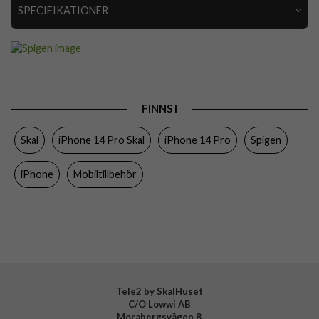
SPECIFIKATIONER
Artikelnummer
76784
Passar till
iPhone 14 Pro
Produkttyp
Skal
FINNS I
Egenskaper
Trådlös laddning-kompatibel
Skal
iPhone 14 Pro Skal
iPhone 14 Pro
Spigen
Färg
Genomskinlig, Svart
Material
Hårdplast (PC), Mjukplast (TPU)
iPhone
Mobiltillbehör
Varumärke
Spigen
Tillverkarens art nr
ACS04968
EAN
8809811864656
Tele2 by SkalHuset
C/O Lowwi AB
Morabergsvägen 8