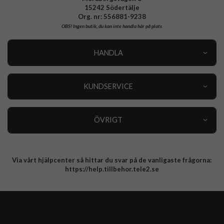
15242 Södertälje
Org. nr: 556881-9238
OBS!
Ingen butik, du kan inte handla här på plats
HANDLA
Outlet
Nyheter
KUNDSERVICE
Varumärken
Kundservice
Specialkategorier
90 dagars öppet köp
ÖVRIGT
Köpevillkor
Om oss
Retur
Om cookies
Via vårt hjälpcenter så hittar du svar på de vanligaste frågorna:
Integritetspolicy
https://help.tillbehor.tele2.se