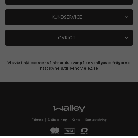
Outlet
Nyheter
KUNDSERVICE
Varumärken
Kundservice
Specialkategorier
90 dagars öppet köp
ÖVRIGT
Köpevillkor
Om oss
Retur
Om cookies
Via vårt hjälpcenter så hittar du svar på de vanligaste frågorna:
Integritetspolicy
https://help.tillbehor.tele2.se