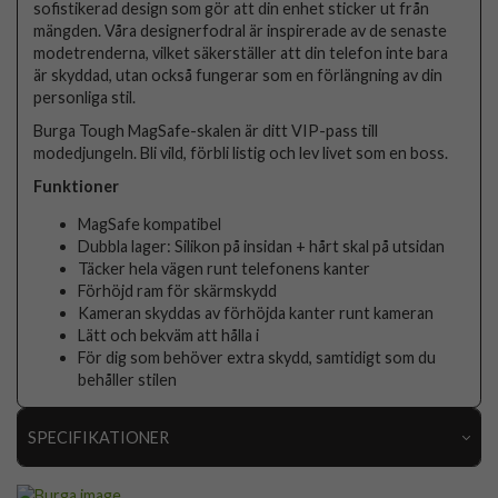
sofistikerad design som gör att din enhet sticker ut från
mängden. Våra designerfodral är inspirerade av de senaste
modetrenderna, vilket säkerställer att din telefon inte bara
är skyddad, utan också fungerar som en förlängning av din
personliga stil.
Burga Tough MagSafe-skalen är ditt VIP-pass till
modedjungeln. Bli vild, förbli listig och lev livet som en boss.
Funktioner
MagSafe kompatibel
Dubbla lager: Silikon på insidan + hårt skal på utsidan
Täcker hela vägen runt telefonens kanter
Förhöjd ram för skärmskydd
Kameran skyddas av förhöjda kanter runt kameran
Lätt och bekväm att hålla i
För dig som behöver extra skydd, samtidigt som du
behåller stilen
SPECIFIKATIONER
Artikelnummer
118929