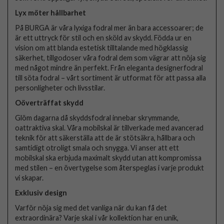
Lyx möter hållbarhet
På BURGA är våra lyxiga fodral mer än bara accessoarer; de
är ett uttryck för stil och en sköld av skydd. Födda ur en
vision om att blanda estetisk tilltalande med högklassig
säkerhet, tillgodoser våra fodral dem som vägrar att nöja sig
med något mindre än perfekt. Från eleganta designerfodral
till söta fodral – vårt sortiment är utformat för att passa alla
personligheter och livsstilar.
Oöverträffat skydd
Glöm dagarna då skyddsfodral innebar skrymmande,
oattraktiva skal. Våra mobilskal är tillverkade med avancerad
teknik för att säkerställa att de är stötsäkra, hållbara och
samtidigt otroligt smala och snygga. Vi anser att ett
mobilskal ska erbjuda maximalt skydd utan att kompromissa
med stilen – en övertygelse som återspeglas i varje produkt
vi skapar.
Exklusiv design
Varför nöja sig med det vanliga när du kan få det
extraordinära? Varje skal i vår kollektion har en unik,