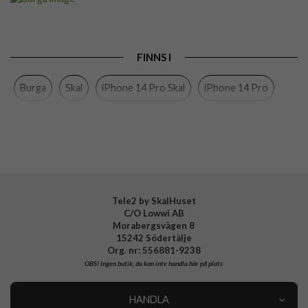
Passar till
iPhone 14 Pro
Produkttyp
Skal
FINNS I
Färg
Flerfärgad
Burga
Skal
iPhone 14 Pro Skal
iPhone 14 Pro
Material
Hårdplast (PC), Mjukplast (TPU)
Varumärke
Burga
Tillverkarens art nr
972130
EAN
4772229721306
Tele2 by SkalHuset
C/O Lowwi AB
Morabergsvägen 8
15242 Södertälje
Org. nr: 556881-9238
OBS!
Ingen butik, du kan inte handla här på plats
HANDLA