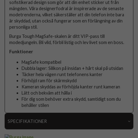
sofistikerad design som gör att din enhet sticker ut från
mängden. Våra designerfodral är inspirerade av de senaste
modetrenderna, vilket säkerställer att din telefon inte bara
är skyddad, utan också fungerar som en förlängning av din
personliga stil.
Burga Tough MagSafe-skalen är ditt VIP-pass till
modedjungeln. Bli vild, förbli listig och lev livet som en boss.
Funktioner
MagSafe kompatibel
Dubbla lager: Silikon på insidan + hårt skal på utsidan
Täcker hela vägen runt telefonens kanter
Förhöjd ram för skärmskydd
Kameran skyddas av förhöjda kanter runt kameran
Lätt och bekväm att hålla i
För dig som behöver extra skydd, samtidigt som du
behåller stilen
SPECIFIKATIONER
Artikelnummer
118982