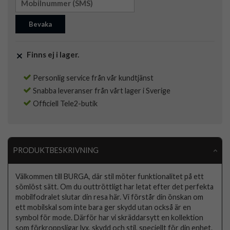
Bevaka
Finns ej i lager.
Personlig service från vår kundtjänst
Snabba leveranser från vårt lager i Sverige
Officiell Tele2-butik
PRODUKTBESKRIVNING
Välkommen till BURGA, där stil möter funktionalitet på ett
sömlöst sätt. Om du outtröttligt har letat efter det perfekta
mobilfodralet slutar din resa här. Vi förstår din önskan om
ett mobilskal som inte bara ger skydd utan också är en
symbol för mode. Därför har vi skräddarsytt en kollektion
som förkroppsligar lyx, skydd och stil, speciellt för din enhet.