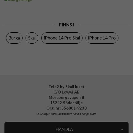
Passar till
iPhone 14 Pro
Produkttyp
Skal
FINNS I
Färg
Flerfärgad
Burga
Skal
iPhone 14 Pro Skal
iPhone 14 Pro
Material
Hårdplast (PC), Mjukplast (TPU)
Varumärke
Burga
Tillverkarens art nr
172233
EAN
4778001722332
Tele2 by SkalHuset
C/O Lowwi AB
Morabergsvägen 8
15242 Södertälje
Org. nr: 556881-9238
OBS!
Ingen butik, du kan inte handla här på plats
HANDLA