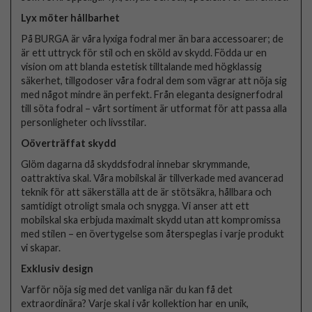
Lyx möter hållbarhet
På BURGA är våra lyxiga fodral mer än bara accessoarer; de
är ett uttryck för stil och en sköld av skydd. Födda ur en
vision om att blanda estetisk tilltalande med högklassig
säkerhet, tillgodoser våra fodral dem som vägrar att nöja sig
med något mindre än perfekt. Från eleganta designerfodral
till söta fodral – vårt sortiment är utformat för att passa alla
personligheter och livsstilar.
Oöverträffat skydd
Glöm dagarna då skyddsfodral innebar skrymmande,
oattraktiva skal. Våra mobilskal är tillverkade med avancerad
teknik för att säkerställa att de är stötsäkra, hållbara och
samtidigt otroligt smala och snygga. Vi anser att ett
mobilskal ska erbjuda maximalt skydd utan att kompromissa
med stilen – en övertygelse som återspeglas i varje produkt
vi skapar.
Exklusiv design
Varför nöja sig med det vanliga när du kan få det
extraordinära? Varje skal i vår kollektion har en unik,