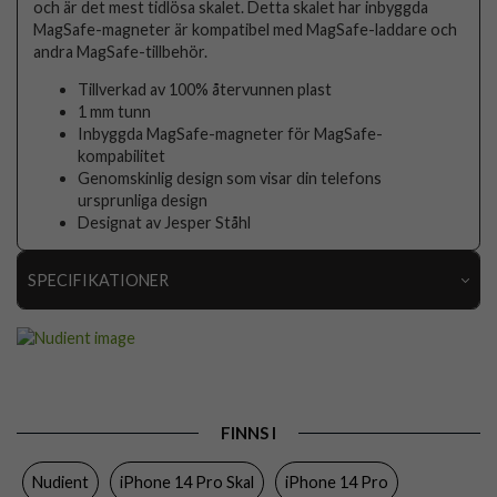
och är det mest tidlösa skalet. Detta skalet har inbyggda
MagSafe-magneter är kompatibel med MagSafe-laddare och
andra MagSafe-tillbehör.
Tillverkad av 100% återvunnen plast
1 mm tunn
Inbyggda MagSafe-magneter för MagSafe-
kompabilitet
Genomskinlig design som visar din telefons
ursprunliga design
Designat av Jesper Ståhl
SPECIFIKATIONER
Artikelnummer
102249
Passar till
iPhone 14 Pro
Produkttyp
Skal
FINNS I
Egenskaper
MagSafe-kompatibel, Slimmad
Nudient
iPhone 14 Pro Skal
iPhone 14 Pro
Färg
Genomskinlig