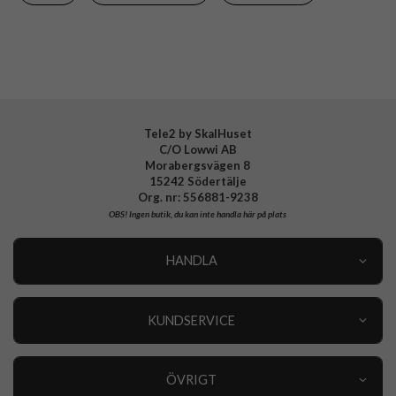
Material
Hårdplast (PC)
Varumärke
Nudient
Tillverkarens art nr
00-000-0053-0060
EAN
7340212981432
Tele2 by SkalHuset
C/O Lowwi AB
Morabergsvägen 8
15242 Södertälje
Org. nr: 556881-9238
OBS!
Ingen butik, du kan inte handla här på plats
HANDLA
Outlet
Nyheter
KUNDSERVICE
Varumärken
Kundservice
Specialkategorier
90 dagars öppet köp
ÖVRIGT
Köpevillkor