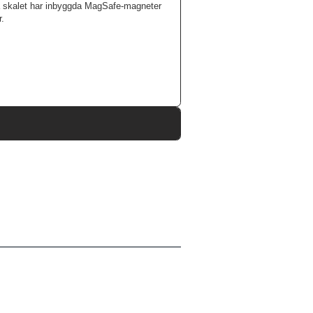
tta skalet har inbyggda MagSafe-magneter
.
95546
iPhone 14 Pro
Skal
MagSafe-kompatibel, Slimmad
Svart
Hårdplast (PC)
Nudient
00-000-0053-0000