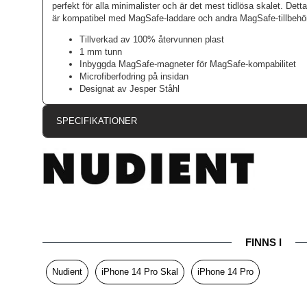
perfekt för alla minimalister och är det mest tidlösa skalet. De
är kompatibel med MagSafe-laddare och andra MagSafe-tillbehör
Tillverkad av 100% återvunnen plast
1 mm tunn
Inbyggda MagSafe-magneter för MagSafe-kompabilitet
Microfiberfodring på insidan
Designat av Jesper Ståhl
SPECIFIKATIONER
Artikelnummer
Passar till
Produkttyp
Egenskaper
Färg
FINNS I
Material
Nudient
iPhone 14 Pro Skal
iPhone 14 Pro
Varumärke
Tillverkarens art nr