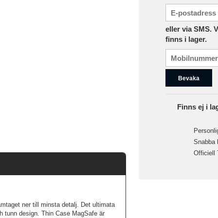
eller via SMS. 
finns i lager.
Bevaka
Finns ej i la
Personlig
Snabba le
Officiell
taget ner till minsta detalj. Det ultimata
och tunn design. Thin Case MagSafe är