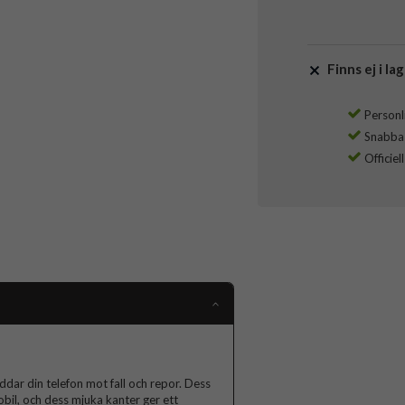
Finns ej i lag
Personli
Snabba l
Officiel
ddar din telefon mot fall och repor. Dess
obil, och dess mjuka kanter ger ett