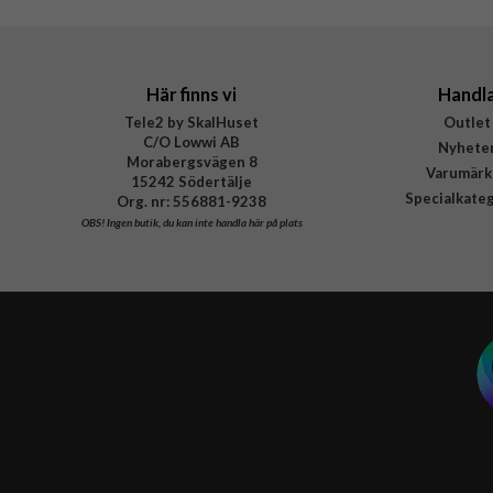
Tillverkarens art nr
EAN
Här finns vi
Handl
Tele2 by SkalHuset
Outlet
C/O Lowwi AB
Nyhete
Morabergsvägen 8
Varumärk
15242 Södertälje
Specialkate
Org. nr: 556881-9238
OBS!
Ingen butik, du kan inte handla här på plats