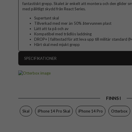
fantastiskt grepp. Skalet är enkelt att montera och den glider sm
med pålitligt skydd från React Series.
Supertunt skal
Tillverkad med mer än 50% återvunnen plast
Lätt att ta på och av
Kompatibel med trådlös laddning
DROP+ | falltestad för att leva upp till militär standar
Hårt skal med mjukt grepp
SPECIFIKATIONER
Artikelnummer
Passar till
Produkttyp
FINNS I
Egenskaper
Färg
Skal
iPhone 14 Pro Skal
iPhone 14 Pro
Otterbox
Material
Varumärke