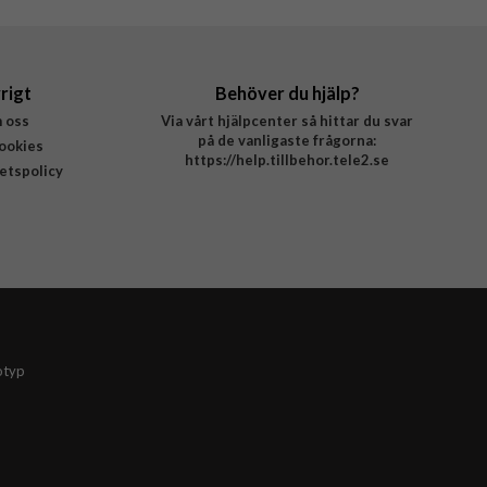
rigt
Behöver du hjälp?
 oss
Via vårt hjälpcenter så hittar du svar
på de vanligaste frågorna:
ookies
https://help.tillbehor.tele2.se
tetspolicy