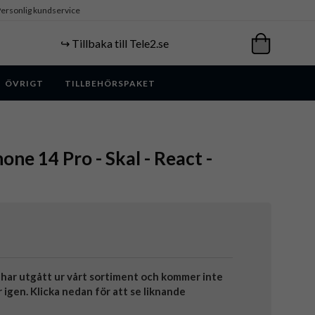
ersonlig kundservice
↪️ Tillbaka till Tele2.se
ÖVRIGT
TILLBEHÖRSPAKET
one 14 Pro - Skal - React -
har utgått ur vårt sortiment och kommer inte
r igen. Klicka nedan för att se liknande