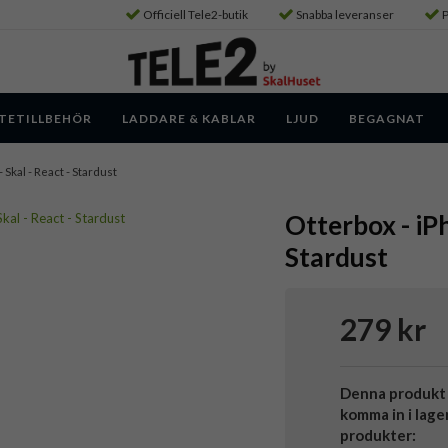
Officiell Tele2-butik
Snabba leveranser
P
TETILLBEHÖR
LADDARE & KABLAR
LJUD
BEGAGNAT
- Skal - React - Stardust
Otterbox - iPh
Stardust
279 kr
Denna produkt 
komma in i lage
produkter: