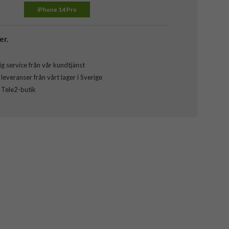
iPhone 14 Pro
er.
g service från vår kundtjänst
everanser från vårt lager i Sverige
l Tele2-butik