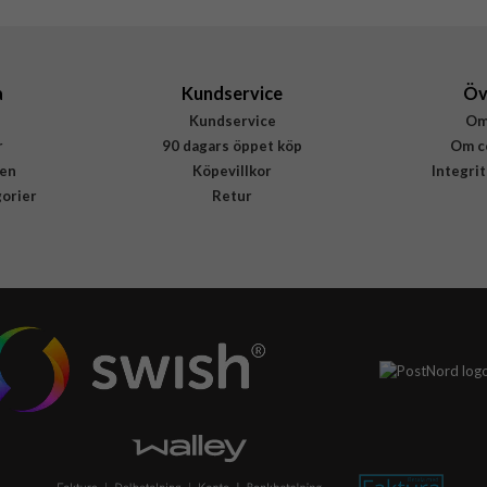
77-88896
840262385107
a
Kundservice
Öv
Kundservice
Om
r
90 dagars öppet köp
Om c
en
Köpevillkor
Integri
gorier
Retur