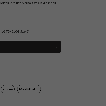
idigt in och ur fickorna. Omslut din mobil
d (MIL-STD-810G 516.6)
77506
iPhone 14 Pro
Skal
Trådlös laddning-kompatibel
Genomskinlig
iPhone
Mobiltillbehör
Hårdplast (PC), Mjukplast (TPU)
Otterbox