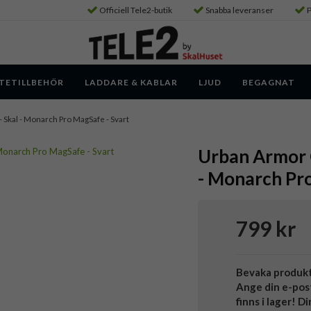
Officiell Tele2-butik
Snabba leveranser
P
TETILLBEHÖR
LADDARE & KABLAR
LJUD
BEGAGNAT
 - Skal - Monarch Pro MagSafe - Svart
Urban Armor G
- Monarch Pro
799 kr
Bevaka produk
Ange din e-pos
finns i lager! D