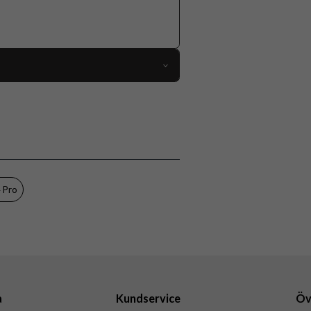
77077
iPhone 14 Pro
Skal
MagSafe-kompatibel, Stöttålig
Svart
 Pro
Hårdplast (PC), Mjukplast (TPU)
Urban Armor Gear (UAG)
114030114040
840283901638
a
Kundservice
Öv