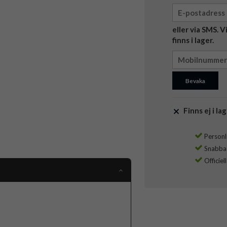
eller via SMS. 
finns i lager.
Bevaka
Finns ej i lag
Personli
Snabba l
Officiel