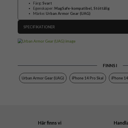
Färg:
Svart
Egenskaper:
MagSafe-kompatibel, Stöttålig
Märke:
Urban Armor Gear (UAG)
SPECIFIKATIONER
Artikelnummer
Passar till
Produkttyp
FINNS I
Egenskaper
Färg
Urban Armor Gear (UAG)
iPhone 14 Pro Skal
iPhone 14
Material
Varumärke
Tillverkarens art nr
EAN
Här finns vi
Handl