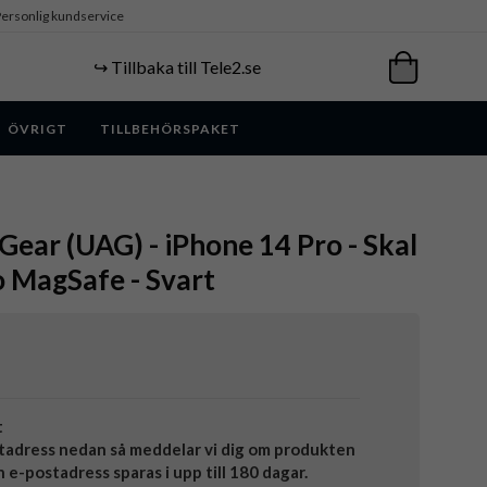
ersonlig kundservice
↪️ Tillbaka till Tele2.se
ÖVRIGT
TILLBEHÖRSPAKET
ear (UAG) - iPhone 14 Pro - Skal
 MagSafe - Svart
t
tadress nedan så meddelar vi dig om produkten
in e-postadress sparas i upp till 180 dagar.