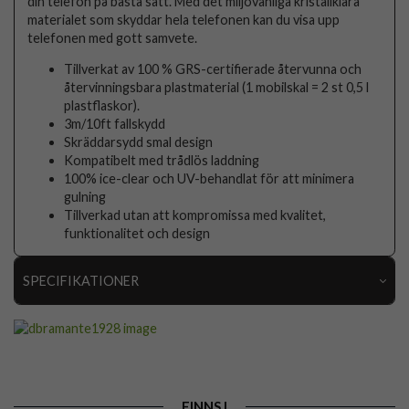
din telefon på bästa sätt. Med det miljövänliga kristallklara
materialet som skyddar hela telefonen kan du visa upp
telefonen med gott samvete.
Tillverkat av 100 % GRS-certifierade återvunna och
återvinningsbara plastmaterial (1 mobilskal = 2 st 0,5 l
plastflaskor).
3m/10ft fallskydd
Skräddarsydd smal design
Kompatibelt med trådlös laddning
100% ice-clear och UV-behandlat för att minimera
gulning
Tillverkad utan att kompromissa med kvalitet,
funktionalitet och design
SPECIFIKATIONER
Artikelnummer
104409
Passar till
iPhone 14 Pro
Produkttyp
Skal
FINNS I