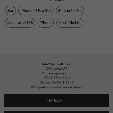
Egenskaper
Trådlös laddning-kompatibel
Skal
iPhone 14 Pro Skal
iPhone 14 Pro
Färg
Genomskinlig
Material
Hårdplast (PC), Mjukplast (TPU), Återvunnen plast
dbramante1928
iPhone
Mobiltillbehör
Varumärke
dbramante1928
Tillverkarens art nr
IP61CL001624
EAN
5711428016249
Tele2 by SkalHuset
C/O Lowwi AB
Morabergsvägen 8
15242 Södertälje
Org. nr: 556881-9238
OBS!
Ingen butik, du kan inte handla här på plats
HANDLA
Outlet