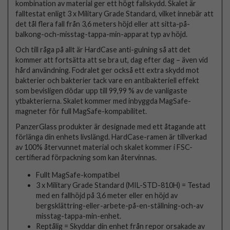
kombination av material ger ett högt fallskydd. Skalet är
falltestat enligt 3 x Military Grade Standard, vilket innebär att
det tål flera fall från 3,6 meters höjd eller att sitta-på-
balkong-och-misstag-tappa-min-apparat typ av höjd.
Och till råga på allt är HardCase anti-gulning så att det
kommer att fortsätta att se bra ut, dag efter dag – även vid
hård användning. Fodralet ger också ett extra skydd mot
bakterier och bakterier tack vare en antibakteriell effekt
som bevisligen dödar upp till 99,99 % av de vanligaste
ytbakterierna. Skalet kommer med inbyggda MagSafe-
magneter för full MagSafe-kompabilitet.
PanzerGlass produkter är designade med ett åtagande att
förlänga din enhets livslängd. HardCase-ramen är tillverkad
av 100% återvunnet material och skalet kommer i FSC-
certifierad förpackning som kan återvinnas.
Fullt MagSafe-kompatibel
3 x Military Grade Standard (MIL-STD-810H) = Testad
med en fallhöjd på 3,6 meter eller en höjd av
bergsklättring-eller-arbete-på-en-ställning-och-av
misstag-tappa-min-enhet.
Reptålig = Skyddar din enhet från repor orsakade av