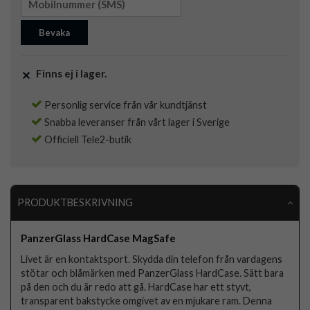
Bevaka
Finns ej i lager.
Personlig service från vår kundtjänst
Snabba leveranser från vårt lager i Sverige
Officiell Tele2-butik
PRODUKTBESKRIVNING
PanzerGlass HardCase MagSafe
Livet är en kontaktsport. Skydda din telefon från vardagens
stötar och blåmärken med PanzerGlass HardCase. Sätt bara
på den och du är redo att gå. HardCase har ett styvt,
transparent bakstycke omgivet av en mjukare ram. Denna