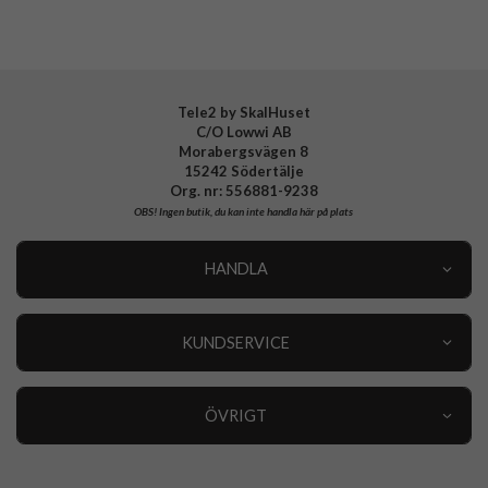
Varumärke
PanzerGlass
Tillverkarens art nr
0410
EAN
5711724004100
Tele2 by SkalHuset
C/O Lowwi AB
Morabergsvägen 8
15242 Södertälje
Org. nr: 556881-9238
OBS!
Ingen butik, du kan inte handla här på plats
HANDLA
Outlet
Nyheter
KUNDSERVICE
Varumärken
Kundservice
Specialkategorier
90 dagars öppet köp
ÖVRIGT
Köpevillkor
Om oss
Retur
Om cookies