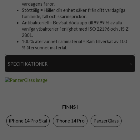
vardagens faror.
Stöttålig = Håller din enhet säker från ditt vardagliga
fumlande, fall och skärmsprickor.
Antibakteriell = Bevisat döda upp till 99,99 % av alla
vanliga ytbakterier i enlighet med ISO 22196 och JIS Z
2801.
100 % återvunnet rammaterial = Ram tillverkat av 100
% återvunnet material.
SPECIFIKATIONER
Artikelnummer
76905
Passar till
iPhone 14 Pro
Produkttyp
Skal
FINNS I
Egenskaper
MagSafe-kompatibel, Stöttålig
iPhone 14 Pro Skal
iPhone 14 Pro
PanzerGlass
Färg
Genomskinlig
Material
Hårdplast (PC), Mjukplast (TPU)