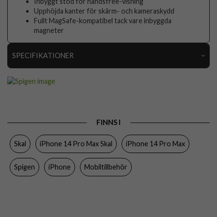
Inbyggt stöd för handsfree-visning
Upphöjda kanter för skärm- och kameraskydd
Fullt MagSafe-kompatibel tack vare inbyggda
magneter
SPECIFIKATIONER
Artikelnummer
76721
Passar till
iPhone 14 Pro Max
Produkttyp
Skal
FINNS I
Egenskaper
MagSafe-kompatibel, Stativfunktion, Stöttålig
Skal
iPhone 14 Pro Max Skal
iPhone 14 Pro Max
Färg
Grå
Material
Hårdplast (PC), Mjukplast (TPU)
Spigen
iPhone
Mobiltillbehör
Varumärke
Spigen
Tillverkarens art nr
ACS04839
EAN
8809811863703