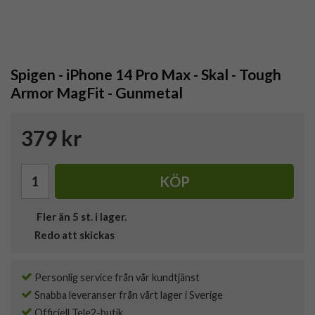
Spigen - iPhone 14 Pro Max - Skal - Tough
Armor MagFit - Gunmetal
379 kr
KÖP
Fler än 5 st. i lager.
Redo att skickas
Personlig service från vår kundtjänst
Snabba leveranser från vårt lager i Sverige
Officiell Tele2-butik