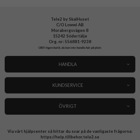
Tele2 by SkalHuset
C/O Lowwi AB
Morabergsvägen 8
15242 Södertälje
Org. nr: 556881-9238
OBS!
Ingen butik, du kan inte handla här på plats
HANDLA
Outlet
Nyheter
KUNDSERVICE
Varumärken
Kundservice
Specialkategorier
90 dagars öppet köp
ÖVRIGT
Köpevillkor
Om oss
Retur
Om cookies
Via vårt hjälpcenter så hittar du svar på de vanligaste frågorna:
Integritetspolicy
https://help.tillbehor.tele2.se