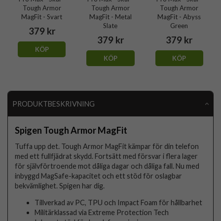
Tough Armor
Tough Armor
Tough Armor
MagFit - Svart
MagFit - Metal
MagFit - Abyss
Slate
Green
379 kr
379 kr
379 kr
KÖP
KÖP
KÖP
PRODUKTBESKRIVNING
Spigen Tough Armor MagFit
Tuffa upp det. Tough Armor MagFit kämpar för din telefon
med ett fullfjädrat skydd. Fortsätt med försvar i flera lager
för självförtroende mot dåliga dagar och dåliga fall. Nu med
inbyggd MagSafe-kapacitet och ett stöd för oslagbar
bekvämlighet. Spigen har dig.
Tillverkad av PC, TPU och Impact Foam för hållbarhet
Militärklassad via Extreme Protection Tech