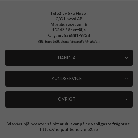
Tele2 by SkalHuset
C/O Lowwi AB
Morabergsvägen 8
15242 Södertälje
Org. nr: 556881-9238
OBS!
Ingen butik, du kan inte handla här på plats
HANDLA
Outlet
Nyheter
KUNDSERVICE
Varumärken
Kundservice
Specialkategorier
90 dagars öppet köp
ÖVRIGT
Köpevillkor
Om oss
Retur
Om cookies
Via vårt hjälpcenter så hittar du svar på de vanligaste frågorna:
Integritetspolicy
https://help.tillbehor.tele2.se