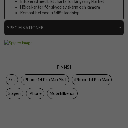
Infuserad med blått harts för långvarig klarhet
Höjda kanter för skydd av skärm och kamera
Kompatibel med trådlös laddning
SPECIFIKATIONER
Artikelnummer
76713
Passar till
iPhone 14 Pro Max
Produkttyp
Skal
FINNS I
Egenskaper
Trådlös laddning-kompatibel
Skal
iPhone 14 Pro Max Skal
iPhone 14 Pro Max
Färg
Genomskinlig
Material
Härdat glas, Mjukplast (TPU)
Spigen
iPhone
Mobiltillbehör
Varumärke
Spigen
Tillverkarens art nr
ACS04831
EAN
8809811863628