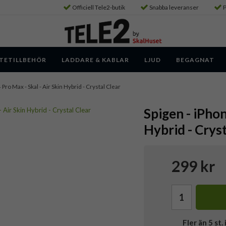
Officiell Tele2-butik
Snabba leveranser
P
TETILLBEHÖR
LADDARE & KABLAR
LJUD
BEGAGNAT
 Pro Max - Skal - Air Skin Hybrid - Crystal Clear
Spigen - iPhon
Hybrid - Cryst
299 kr
Fler än 5 st. 