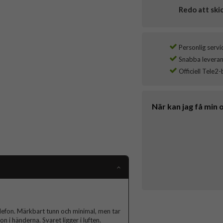
Redo att ski
Personlig servi
Snabba leverans
Officiell Tele2-
När kan jag få min 
telefon. Märkbart tunn och minimal, men tar
n i händerna. Svaret ligger i luften.