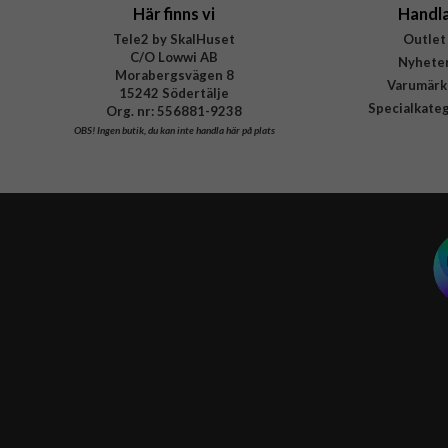
Här finns vi
Handl
Tele2 by SkalHuset
Outlet
C/O Lowwi AB
Nyhete
Morabergsvägen 8
Varumärk
15242 Södertälje
Specialkate
Org. nr: 556881-9238
OBS!
Ingen butik, du kan inte handla här på plats