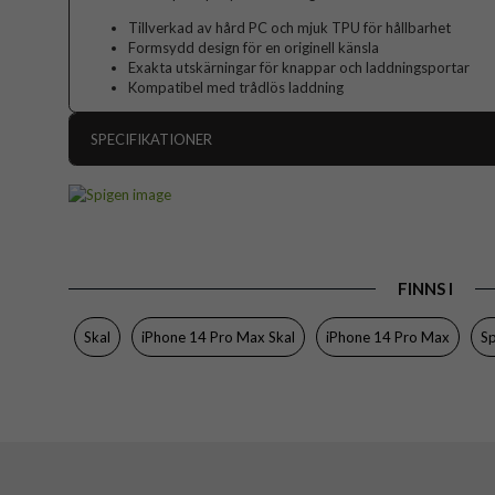
Tillverkad av hård PC och mjuk TPU för hållbarhet
Formsydd design för en originell känsla
Exakta utskärningar för knappar och laddningsportar
Kompatibel med trådlös laddning
SPECIFIKATIONER
Artikelnummer
Passar till
Produkttyp
FINNS I
Egenskaper
Färg
Skal
iPhone 14 Pro Max Skal
iPhone 14 Pro Max
Sp
Material
Varumärke
Tillverkarens art nr
EAN