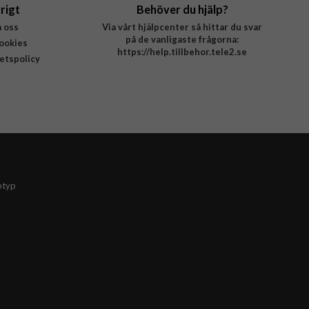
rigt
Behöver du hjälp?
 oss
Via vårt hjälpcenter så hittar du svar
på de vanligaste frågorna:
ookies
https://help.tillbehor.tele2.se
tetspolicy