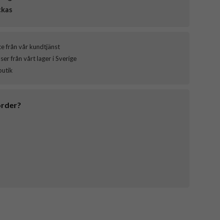
ckas
ce från vår kundtjänst
er från vårt lager i Sverige
butik
order?