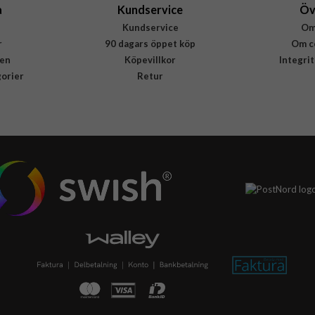
a
Kundservice
Öv
Kundservice
Om
r
90 dagars öppet köp
Om c
en
Köpevillkor
Integri
gorier
Retur