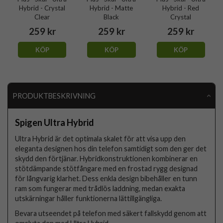
Hybrid - Crystal
Hybrid - Matte
Hybrid - Red
Clear
Black
Crystal
259 kr
259 kr
259 kr
KÖP
KÖP
KÖP
PRODUKTBESKRIVNING
Spigen Ultra Hybrid
Ultra Hybrid är det optimala skalet för att visa upp den
eleganta designen hos din telefon samtidigt som den ger det
skydd den förtjänar. Hybridkonstruktionen kombinerar en
stötdämpande stötfångare med en frostad rygg designad
för långvarig klarhet. Dess enkla design bibehåller en tunn
ram som fungerar med trådlös laddning, medan exakta
utskärningar håller funktionerna lättillgängliga.
Bevara utseendet på telefon med säkert fallskydd genom att