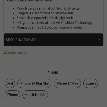
omsluta den med Ultra Hybrid.
Konstruerad i en smal och hybrid struktur
Långvarig klarhet med en styv baksida
Smal och greppvänlig för dagligt bruk
Mil-grade certifierad med Air Cushion Technology
Kompatibel med trådlös och omvänd laddning
SPECIFIKATIONER
Artikelnummer
76748
Passar till
iPhone 14 Plus
Produkttyp
Skal
FINNS I
Egenskaper
Trådlös laddning-kompatibel
Skal
iPhone 14 Plus Skal
iPhone 14 Plus
Spigen
Färg
Genomskinlig, Svart
Material
Hårdplast (PC), Mjukplast (TPU)
iPhone
Mobiltillbehör
Varumärke
Spigen