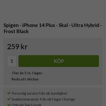
Spigen - iPhone 14 Plus - Skal - Ultra Hybrid -
Frost Black
259 kr
KÖP
Fler än 5 st. i lager.
Redo att skickas
Personlig service från vår kundtjänst
Snabba leveranser från vårt lager i Sverige
Officiell Tele2-butik