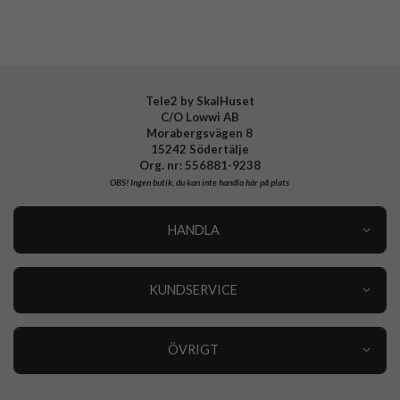
Tillverkarens art nr
ACS04901
EAN
8809811864144
Tele2 by SkalHuset
C/O Lowwi AB
Morabergsvägen 8
15242 Södertälje
Org. nr: 556881-9238
OBS!
Ingen butik, du kan inte handla här på plats
HANDLA
Outlet
Nyheter
KUNDSERVICE
Varumärken
Kundservice
Specialkategorier
90 dagars öppet köp
ÖVRIGT
Köpevillkor
Om oss
Retur