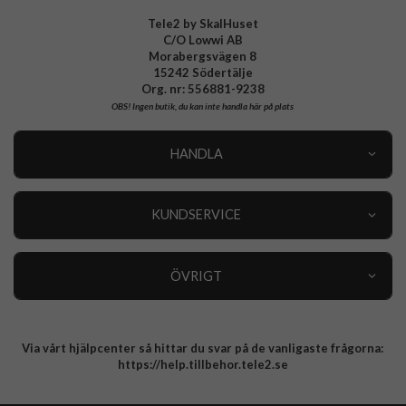
Tele2 by SkalHuset
C/O Lowwi AB
Morabergsvägen 8
15242 Södertälje
Org. nr: 556881-9238
OBS!
Ingen butik, du kan inte handla här på plats
HANDLA
Outlet
Nyheter
KUNDSERVICE
Varumärken
Kundservice
Specialkategorier
90 dagars öppet köp
ÖVRIGT
Köpevillkor
Om oss
Retur
Om cookies
Via vårt hjälpcenter så hittar du svar på de vanligaste frågorna:
Integritetspolicy
https://help.tillbehor.tele2.se