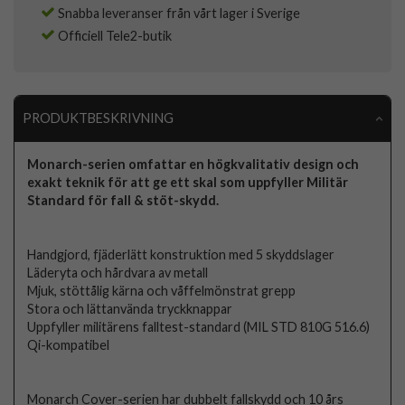
Snabba leveranser från vårt lager i Sverige
Officiell Tele2-butik
PRODUKTBESKRIVNING
Monarch-serien omfattar en högkvalitativ design och
exakt teknik för att ge ett skal som uppfyller Militär
Standard för fall & stöt-skydd.
Handgjord, fjäderlätt konstruktion med 5 skyddslager
Läderyta och hårdvara av metall
Mjuk, stöttålig kärna och våffelmönstrat grepp
Stora och lättanvända tryckknappar
Uppfyller militärens falltest-standard (MIL STD 810G 516.6)
Qi-kompatibel
Monarch Cover-serien har dubbelt fallskydd och 10 års