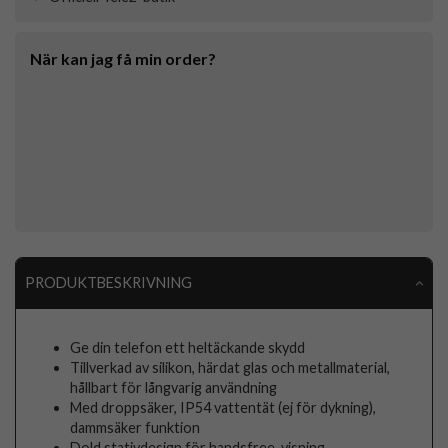
När kan jag få min order?
PRODUKTBESKRIVNING
Ge din telefon ett heltäckande skydd
Tillverkad av silikon, härdat glas och metallmaterial,
hållbart för långvarig användning
Med droppsäker, IP54 vattentät (ej för dykning),
dammsäker funktion
Dold stativdesign för handsfree-visning