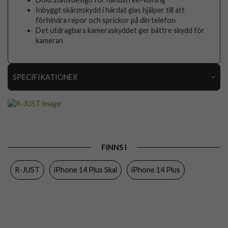
Inbyggt skärmskydd i härdat glas hjälper till att
förhindra repor och sprickor på din telefon
Det utdragbara kameraskyddet ger bättre skydd för
kameran
SPECIFIKATIONER
Artikelnummer
79225
Passar till
iPhone 14 Plus
Produkttyp
Skal
FINNS I
Egenskaper
Inbyggt skärmskydd, Stativfunktion, Stöttålig
R-JUST
iPhone 14 Plus Skal
iPhone 14 Plus
Färg
Röd
Material
Härdat glas, Metall, Silikon
Varumärke
R-JUST