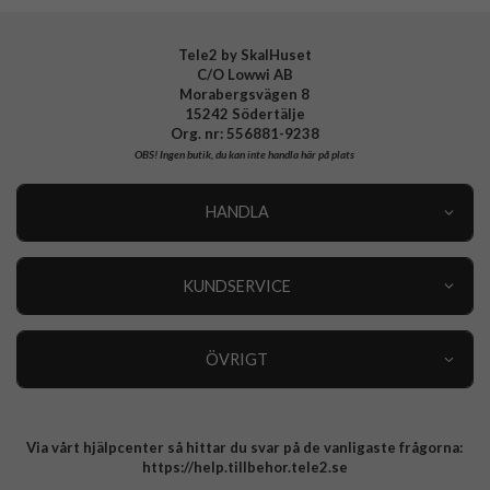
Tele2 by SkalHuset
C/O Lowwi AB
Morabergsvägen 8
15242 Södertälje
Org. nr: 556881-9238
OBS!
Ingen butik, du kan inte handla här på plats
HANDLA
Outlet
Nyheter
KUNDSERVICE
Varumärken
Kundservice
Specialkategorier
90 dagars öppet köp
ÖVRIGT
Köpevillkor
Om oss
Retur
Om cookies
Via vårt hjälpcenter så hittar du svar på de vanligaste frågorna:
Integritetspolicy
https://help.tillbehor.tele2.se