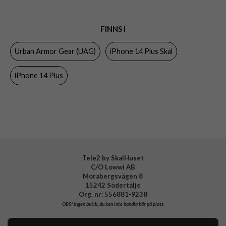
Produkttyp
Skal
Egenskaper
MagSafe-kompatibel, Stöttålig
FINNS I
Färg
Blå
Urban Armor Gear (UAG)
iPhone 14 Plus Skal
Material
Hårdplast (PC), Mjukplast (TPU)
iPhone 14 Plus
Varumärke
Urban Armor Gear (UAG)
Tillverkarens art nr
114037115555
EAN
840283901935
Tele2 by SkalHuset
C/O Lowwi AB
Morabergsvägen 8
15242 Södertälje
Org. nr: 556881-9238
OBS!
Ingen butik, du kan inte handla här på plats