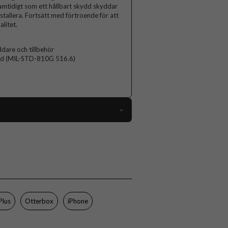
 samtidigt som ett hållbart skydd skyddar
installera. Fortsätt med förtroende för att
alitet.
are och tillbehör
ard (MIL-STD-810G 516.6)
92222
iPhone 14 Plus, iPhone 15 Plus
Skal
MagSafe-kompatibel
Genomskinlig
Plus
Otterbox
iPhone
Gummi, Hårdplast (PC)
Otterbox