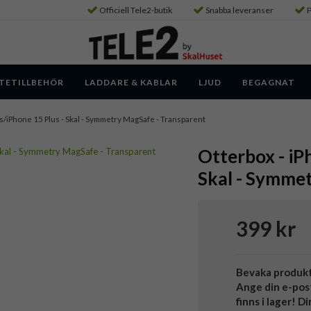
Officiell Tele2-butik
Snabba leveranser
P
TETILLBEHÖR
LADDARE & KABLAR
LJUD
BEGAGNAT
us/iPhone 15 Plus - Skal - Symmetry MagSafe - Transparent
Otterbox - iP
Skal - Symme
399 kr
Bevaka produk
Ange din e-pos
finns i lager! D