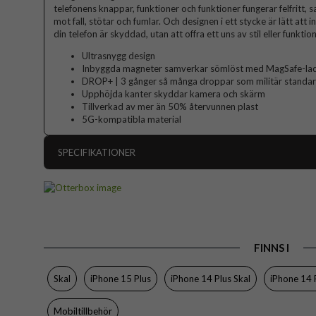
telefonens knappar, funktioner och funktioner fungerar felfritt,
mot fall, stötar och fumlar. Och designen i ett stycke är lätt att 
din telefon är skyddad, utan att offra ett uns av stil eller funktion
Ultrasnygg design
Inbyggda magneter samverkar sömlöst med MagSafe-ladd
DROP+ | 3 gånger så många droppar som militär stand
Upphöjda kanter skyddar kamera och skärm
Tillverkad av mer än 50% återvunnen plast
5G-kompatibla material
SPECIFIKATIONER
Artikelnummer
Passar till
Produkttyp
FINNS I
Egenskaper
Färg
Skal
iPhone 15 Plus
iPhone 14 Plus Skal
iPhone 14 
Material
Mobiltillbehör
Varumärke