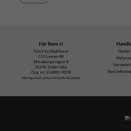
Tillverkarens art nr
EAN
Här finns vi
Handl
Tele2 by SkalHuset
Outlet
C/O Lowwi AB
Nyhete
Morabergsvägen 8
Varumärk
15242 Södertälje
Specialkate
Org. nr: 556881-9238
OBS!
Ingen butik, du kan inte handla här på plats