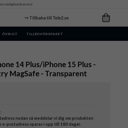
ersonlig kundservice
↪️ Tillbaka till Tele2.se
ÖVRIGT
TILLBEHÖRSPAKET
hone 14 Plus/iPhone 15 Plus -
try MagSafe - Transparent
t
tadress nedan så meddelar vi dig om produkten
in e-postadress sparas i upp till 180 dagar.