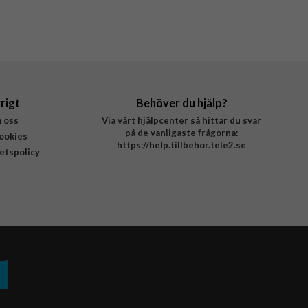
rigt
Behöver du hjälp?
 oss
Via vårt hjälpcenter så hittar du svar
på de vanligaste frågorna:
ookies
https://help.tillbehor.tele2.se
tetspolicy