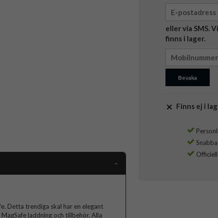
eller via SMS. 
finns i lager.
Bevaka
Finns ej i lag
Personli
Snabba l
Officiel
. Detta trendiga skal har en elegant
MagSafe laddning och tillbehör. Alla