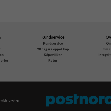
77-93053
840304734306
a
Kundservice
Öv
Kundservice
Om
r
90 dagars öppet köp
Om c
en
Köpevillkor
Integri
gorier
Retur