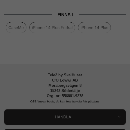
Produkttyp
Fodral
FINNS I
Egenskaper
Kortfack, Magnetstängning, Stativfunktion
CaseMe
iPhone 14 Plus Fodral
iPhone 14 Plus
Färg
Brun
Material
Konstläder, Mjukplast (TPU)
Varumärke
CaseMe
Tele2 by SkalHuset
C/O Lowwi AB
Morabergsvägen 8
15242 Södertälje
Org. nr: 556881-9238
OBS!
Ingen butik, du kan inte handla här på plats
HANDLA
Outlet