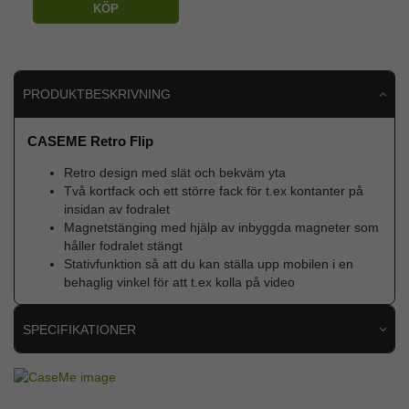
KÖP
PRODUKTBESKRIVNING
CASEME Retro Flip
Retro design med slät och bekväm yta
Två kortfack och ett större fack för t.ex kontanter på
insidan av fodralet
Magnetstänging med hjälp av inbyggda magneter som
håller fodralet stängt
Stativfunktion så att du kan ställa upp mobilen i en
behaglig vinkel för att t.ex kolla på video
SPECIFIKATIONER
Artikelnummer
78609
Passar till
iPhone 14 Plus