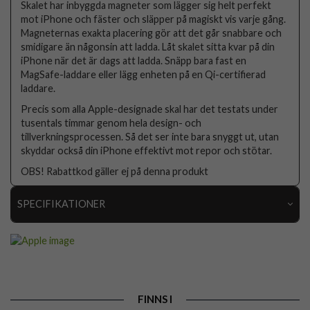
Skalet har inbyggda magneter som lägger sig helt perfekt
mot iPhone och fäster och släpper på magiskt vis varje gång.
Magneternas exakta placering gör att det går snabbare och
smidigare än någonsin att ladda. Låt skalet sitta kvar på din
iPhone när det är dags att ladda. Snäpp bara fast en
MagSafe-laddare eller lägg enheten på en Qi-certifierad
laddare.
Precis som alla Apple-designade skal har det testats under
tusentals timmar genom hela design- och
tillverkningsprocessen. Så det ser inte bara snyggt ut, utan
skyddar också din iPhone effektivt mot repor och stötar.
OBS! Rabattkod gäller ej på denna produkt
SPECIFIKATIONER
Artikelnummer
68826
Passar till
iPhone 13
Produkttyp
Skal
FINNS I
Egenskaper
MagSafe-kompatibel