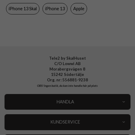
iPhone 13 Skal
iPhone 13
Apple
Färg
Rosa
Material
Silikon
Varumärke
Apple
Tillverkarens art nr
MM253ZM/A
EAN
194252780770
Tele2 by SkalHuset
C/O Lowwi AB
Morabergsvägen 8
15242 Södertälje
Org. nr: 556881-9238
OBS!
Ingen butik, du kan inte handla här på plats
HANDLA
Outlet
Nyheter
KUNDSERVICE
Varumärken
Kundservice
Specialkategorier