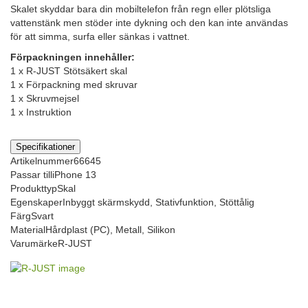
Skalet skyddar bara din mobiltelefon från regn eller plötsliga
vattenstänk men stöder inte dykning och den kan inte användas
för att simma, surfa eller sänkas i vattnet.
Förpackningen innehåller:
1 x R-JUST Stötsäkert skal
1 x Förpackning med skruvar
1 x Skruvmejsel
1 x Instruktion
Specifikationer
Artikelnummer
66645
Passar till
iPhone 13
Produkttyp
Skal
Egenskaper
Inbyggt skärmskydd, Stativfunktion, Stöttålig
Färg
Svart
Material
Hårdplast (PC), Metall, Silikon
Varumärke
R-JUST