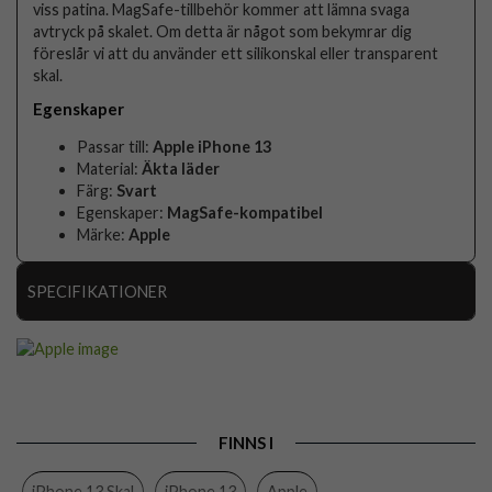
viss patina. MagSafe-tillbehör kommer att lämna svaga
avtryck på skalet. Om detta är något som bekymrar dig
föreslår vi att du använder ett silikonskal eller transparent
skal.
Egenskaper
Passar till:
Apple iPhone 13
Material:
Äkta läder
Färg:
Svart
Egenskaper:
MagSafe-kompatibel
Märke:
Apple
SPECIFIKATIONER
Artikelnummer
68806
Passar till
iPhone 13
Produkttyp
Skal
FINNS I
Egenskaper
MagSafe-kompatibel
iPhone 13 Skal
iPhone 13
Apple