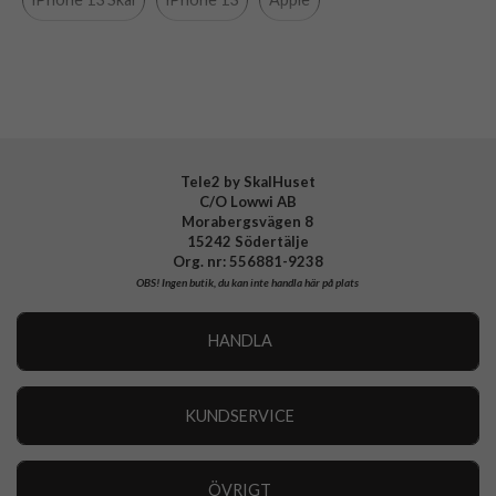
Färg
Svart
Material
Äkta läder
Varumärke
Apple
Tillverkarens art nr
MM183ZM/A
EAN
194252779965
Tele2 by SkalHuset
C/O Lowwi AB
Morabergsvägen 8
15242 Södertälje
Org. nr: 556881-9238
OBS!
Ingen butik, du kan inte handla här på plats
HANDLA
Outlet
Nyheter
KUNDSERVICE
Varumärken
Kundservice
Specialkategorier
90 dagars öppet köp
ÖVRIGT