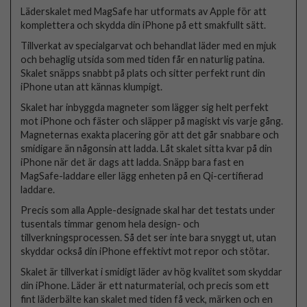
Läderskalet med MagSafe har utformats av Apple för att
komplettera och skydda din iPhone på ett smakfullt sätt.
Tillverkat av specialgarvat och behandlat läder med en mjuk
och behaglig utsida som med tiden får en naturlig patina.
Skalet snäpps snabbt på plats och sitter perfekt runt din
iPhone utan att kännas klumpigt.
Skalet har inbyggda magneter som lägger sig helt perfekt
mot iPhone och fäster och släpper på magiskt vis varje gång.
Magneternas exakta placering gör att det går snabbare och
smidigare än någonsin att ladda. Låt skalet sitta kvar på din
iPhone när det är dags att ladda. Snäpp bara fast en
MagSafe-laddare eller lägg enheten på en Qi-certifierad
laddare.
Precis som alla Apple-designade skal har det testats under
tusentals timmar genom hela design- och
tillverkningsprocessen. Så det ser inte bara snyggt ut, utan
skyddar också din iPhone effektivt mot repor och stötar.
Skalet är tillverkat i smidigt läder av hög kvalitet som skyddar
din iPhone. Läder är ett naturmaterial, och precis som ett
fint läderbälte kan skalet med tiden få veck, märken och en