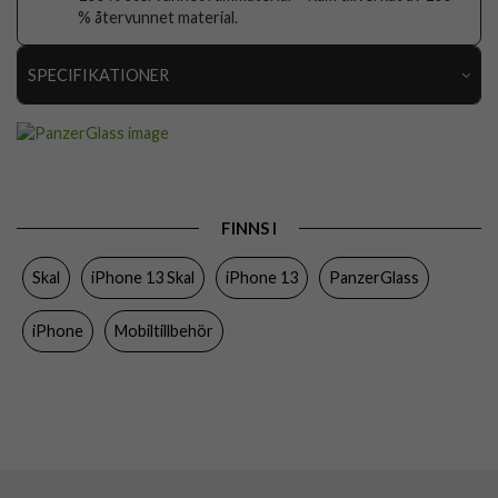
% återvunnet material.
SPECIFIKATIONER
Artikelnummer
64353
Passar till
iPhone 13
Produkttyp
Skal
FINNS I
Egenskaper
Antibakteriell, Trådlös laddning-kompatibel
Skal
iPhone 13 Skal
iPhone 13
PanzerGlass
Färg
Genomskinlig
Material
Hårdplast (PC)
iPhone
Mobiltillbehör
Varumärke
PanzerGlass
Tillverkarens art nr
316
EAN
5711724003165