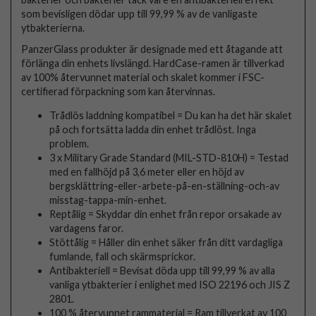
som bevisligen dödar upp till 99,99 % av de vanligaste
ytbakterierna.
PanzerGlass produkter är designade med ett åtagande att
förlänga din enhets livslängd. HardCase-ramen är tillverkad
av 100% återvunnet material och skalet kommer i FSC-
certifierad förpackning som kan återvinnas.
Trådlös laddning kompatibel = Du kan ha det här skalet
på och fortsätta ladda din enhet trådlöst. Inga
problem.
3 x Military Grade Standard (MIL-STD-810H) = Testad
med en fallhöjd på 3,6 meter eller en höjd av
bergsklättring-eller-arbete-på-en-ställning-och-av
misstag-tappa-min-enhet.
Reptålig = Skyddar din enhet från repor orsakade av
vardagens faror.
Stöttålig = Håller din enhet säker från ditt vardagliga
fumlande, fall och skärmsprickor.
Antibakteriell = Bevisat döda upp till 99,99 % av alla
vanliga ytbakterier i enlighet med ISO 22196 och JIS Z
2801.
100 % återvunnet rammaterial = Ram tillverkat av 100