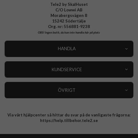
Tele2 by SkalHuset
C/O Lowwi AB
Morabergsvägen 8
15242 Södertälje
Org. nr: 556881-9238
OBS!
Ingen butik, du kan inte handla här på plats
HANDLA
Outlet
Nyheter
KUNDSERVICE
Varumärken
Kundservice
Specialkategorier
90 dagars öppet köp
ÖVRIGT
Köpevillkor
Om oss
Retur
Om cookies
Via vårt hjälpcenter så hittar du svar på de vanligaste frågorna:
Integritetspolicy
https://help.tillbehor.tele2.se