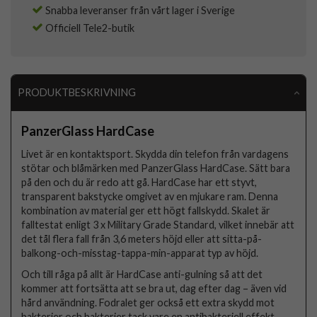
Snabba leveranser från vårt lager i Sverige
Officiell Tele2-butik
PRODUKTBESKRIVNING
PanzerGlass HardCase
Livet är en kontaktsport. Skydda din telefon från vardagens
stötar och blåmärken med PanzerGlass HardCase. Sätt bara
på den och du är redo att gå. HardCase har ett styvt,
transparent bakstycke omgivet av en mjukare ram. Denna
kombination av material ger ett högt fallskydd. Skalet är
falltestat enligt 3 x Military Grade Standard, vilket innebär att
det tål flera fall från 3,6 meters höjd eller att sitta-på-
balkong-och-misstag-tappa-min-apparat typ av höjd.
Och till råga på allt är HardCase anti-gulning så att det
kommer att fortsätta att se bra ut, dag efter dag – även vid
hård användning. Fodralet ger också ett extra skydd mot
bakterier och bakterier tack vare en antibakteriell effekt