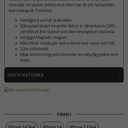
utvecklar en vacker patina med tiden har du ett fantastiskt
skal i många år framöver.
Handgjord av Full Grain läder.
Själva plastskalet innanför lädret är tillverkad av GRS-
certifierat återvunnet och återvinningsbart material.
Inbyggd MagSafe-magnet
Mikrofiber-insida ger extra skydd mot repor och fall.
1,2m stötskydd.
Mjuk vid beröring och utvecklar en naturlig patina med
tiden.
SPECIFIKATIONER
Artikelnummer
100633
Passar till
iPhone 13, iPhone 14
Produkttyp
Skal
FINNS I
Egenskaper
MagSafe-kompatibel
iPhone 14 Skal
iPhone 14
iPhone 13 Skal
Färg
Brun