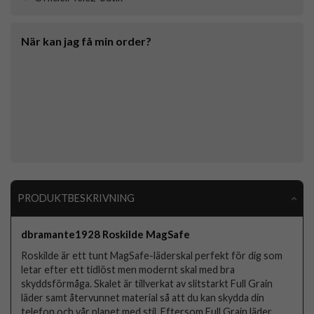
När kan jag få min order?
PRODUKTBESKRIVNING
dbramante1928 Roskilde MagSafe
Roskilde är ett tunt MagSafe-läderskal perfekt för dig som
letar efter ett tidlöst men modernt skal med bra
skyddsförmåga. Skalet är tillverkat av slitstarkt Full Grain
läder samt återvunnet material så att du kan skydda din
telefon och vår planet med stil. Eftersom Full Grain läder