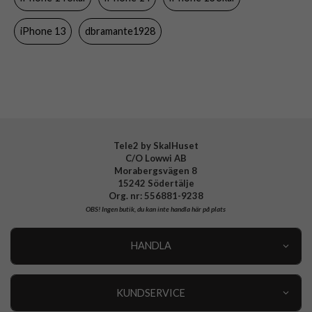
Material
Återvunnen plast, Äkta läder
iPhone 13
dbramante1928
Varumärke
dbramante1928
Tillverkarens art nr
RO61GT001885
EAN
5711428018854
Tele2 by SkalHuset
C/O Lowwi AB
Morabergsvägen 8
15242 Södertälje
Org. nr: 556881-9238
OBS!
Ingen butik, du kan inte handla här på plats
HANDLA
Outlet
Nyheter
KUNDSERVICE
Varumärken