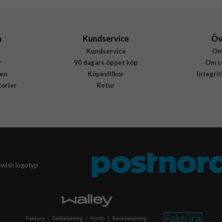
IPC146103NUDETR
8033830311918
a
Kundservice
Öv
Kundservice
Om
r
90 dagars öppet köp
Om c
en
Köpevillkor
Integri
gorier
Retur