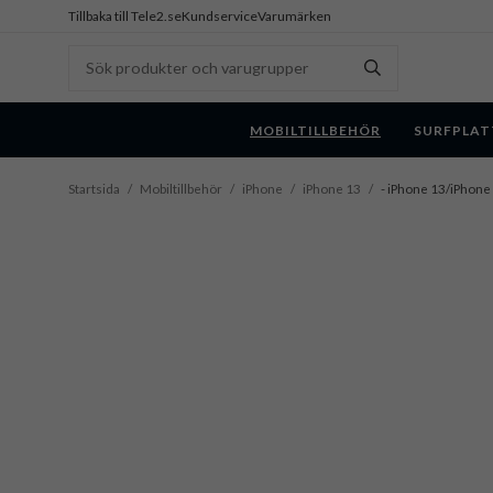
Tillbaka till Tele2.se
Kundservice
Varumärken
MOBILTILLBEHÖR
SURFPLAT
Startsida
/
Mobiltillbehör
/
iPhone
/
iPhone 13
/
- iPhone 13/iPhone 