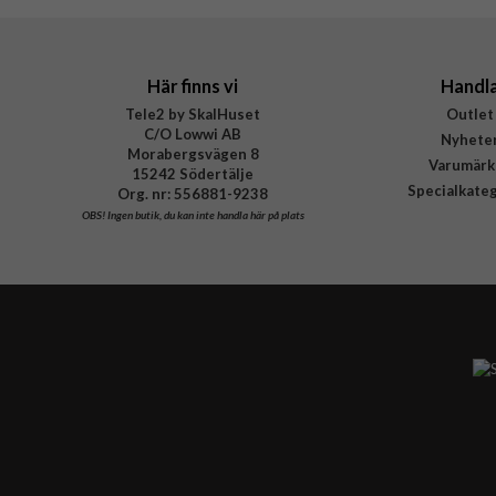
Tillverkarens art nr
EAN
Här finns vi
Handl
Tele2 by SkalHuset
Outlet
C/O Lowwi AB
Nyhete
Morabergsvägen 8
Varumärk
15242 Södertälje
Specialkate
Org. nr: 556881-9238
OBS!
Ingen butik, du kan inte handla här på plats