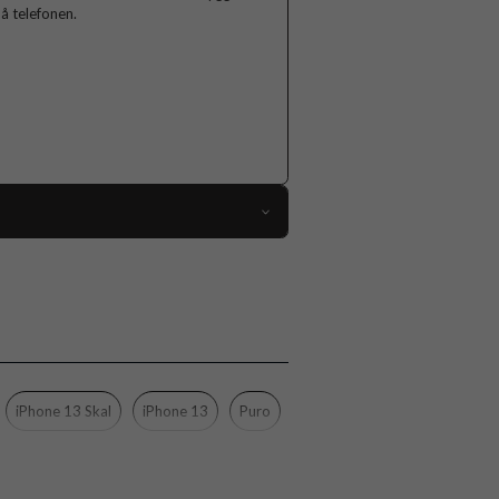
å telefonen.
77137
iPhone 13, iPhone 14
Skal
Trådlös laddning-kompatibel
Genomskinlig
iPhone 13 Skal
iPhone 13
Puro
Mjukplast (TPU)
Puro