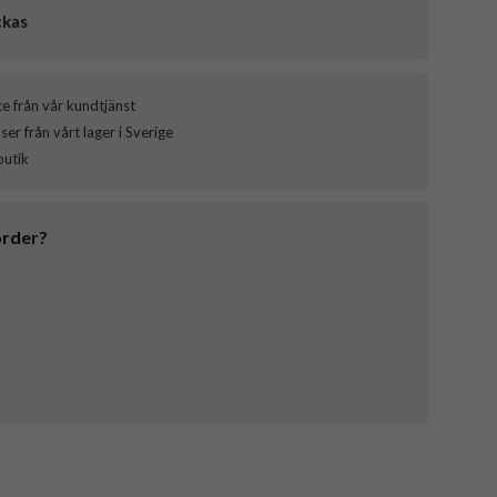
ckas
ce från vår kundtjänst
er från vårt lager i Sverige
butik
order?