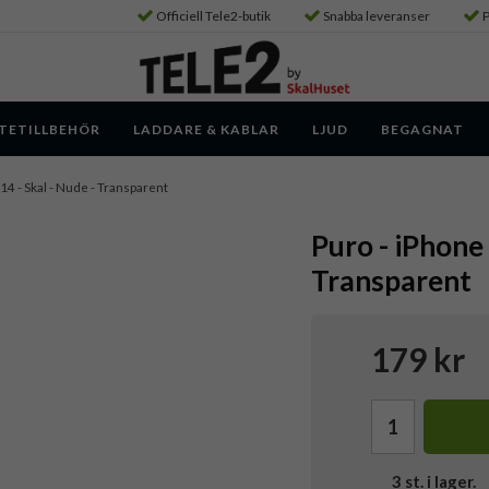
Officiell Tele2-butik
Snabba leveranser
P
TETILLBEHÖR
LADDARE & KABLAR
LJUD
BEGAGNAT
14 - Skal - Nude - Transparent
Puro - iPhone 
Transparent
179 kr
3
st. i lager.