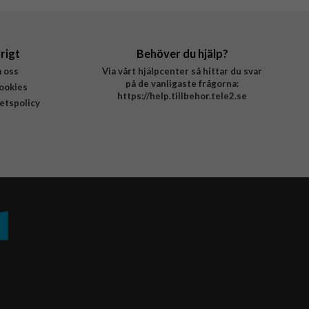
rigt
Behöver du hjälp?
 oss
Via vårt hjälpcenter så hittar du svar
på de vanligaste frågorna:
ookies
https://help.tillbehor.tele2.se
tetspolicy